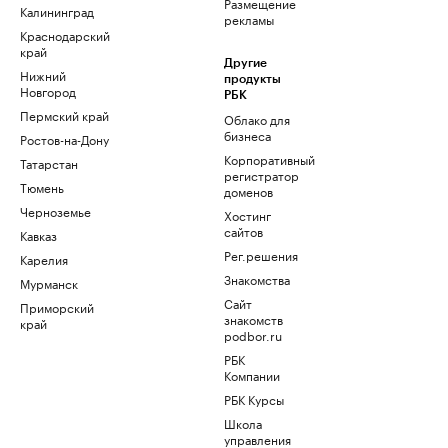
Размещение
Калининград
рекламы
Краснодарский
край
Другие
Нижний
продукты
Новгород
РБК
Пермский край
Облако для
бизнеса
Ростов-на-Дону
Корпоративный
Татарстан
регистратор
Тюмень
доменов
Черноземье
Хостинг
сайтов
Кавказ
Рег.решения
Карелия
Знакомства
Мурманск
Сайт
Приморский
знакомств
край
podbor.ru
РБК
Компании
РБК Курсы
Школа
управления