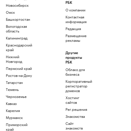
РБК
Новосибирск
О компании
Омск
Контактная
Башкортостан
информация
Вологодская
Редакция
область
Размещение
Калининград
рекламы
Краснодарский
край
Другие
Нижний
продукты
Новгород
РБК
Пермский край
Облако для
бизнеса
Ростов-на-Дону
Корпоративный
Татарстан
регистратор
Тюмень
доменов
Черноземье
Хостинг
сайтов
Кавказ
Рег.решения
Карелия
Знакомства
Мурманск
Сайт
Приморский
знакомств
край