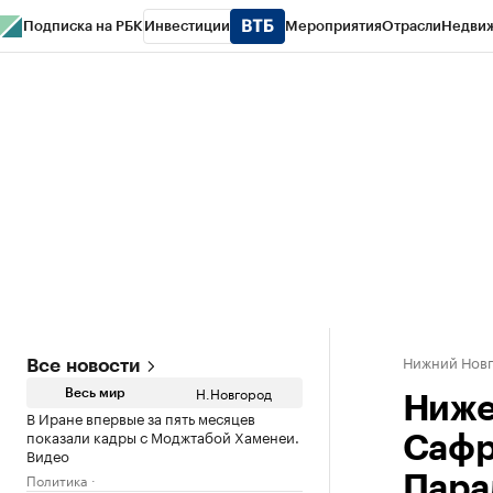
Подписка на РБК
Инвестиции
Мероприятия
Отрасли
Недви
РБК Курсы
РБК Life
Тренды
Визионеры
Национальные проекты
Горо
Газета
Спецпроекты СПб
Конференции СПб
Спецпроекты
Проверк
Нижний Нов
Все новости
Н.Новгород
Весь мир
Ниже
В Иране впервые за пять месяцев
показали кадры с Моджтабой Хаменеи.
Сафр
Видео
Политика
Пара