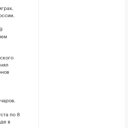
играх.
оссии.
9
ием
дского
анял
рнов
чаров.
ста по 8
де в