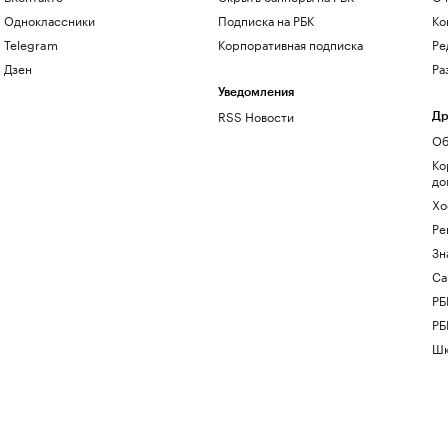
Одноклассники
Подписка на РБК
Ко
Telegram
Корпоративная подписка
Ре
Дзен
Ра
Уведомления
RSS Новости
Др
Об
Ко
до
Хо
Ре
Зн
Са
РБ
РБ
Шк