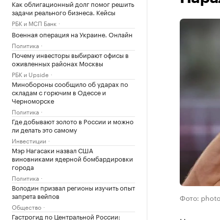
Как облигационный долг помог решить
задачи реального бизнеса. Кейсы
РБК и МСП Банк
Военная операция на Украине. Онлайн
Политика
Почему инвесторы выбирают офисы в
оживленных районах Москвы
РБК и Upside
Минобороны сообщило об ударах по
складам с горючим в Одессе и
Черноморске
Политика
Где добывают золото в России и можно
ли делать это самому
Инвестиции
Мэр Нагасаки назвал США
виновниками ядерной бомбардировки
города
Политика
Володин призвал регионы изучить опыт
запрета вейпов
Фото: photo
Общество
Гастрогид по Центральной России: