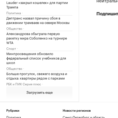
нейтральн
Lauder «закрыл кошелек» для партии
Трампа
Политика
Подпишит
Дептранс назвал причину сбоя в
движении трамваев на севере Москвы
Общество
Александрова обыграла первую
ракетку мира Соболенко на турнире
WTA
Спорт
Минпросвещения обновило
федеральный список учебников для
школ
Общество
Больше прогулок, свежего воздуха и
отдыха: квартиры рядом с парками
РБК и ПИК Серия плюс
Загрузить еще
Рубрики
Новости регионов
Политика
Санкт-Петербург и область