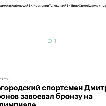
жимость
Autonews
РБК Компании
Телеканал
РБК Вино
Спорт
Школа упра
д
Стиль
Крипто
РБК Бизнес-среда
Дискуссионный клуб
Исследования
К
а контрагентов
Политика
Экономика
Бизнес
Технологии и медиа
Фина
город
городский спортсмен Дмит
онов завоевал бронзу на
лимпиаде