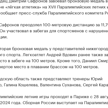
дец Дмитрий Сафронов завоевал бронзовую медаль в
е «лёгкая атлетика» на XVII Паралимпийских летних 
сообщает пресс-служба Паралимпийского комитета Р
Сафронов преодолел 100-метровую дистанцию за 11,7
Он участвовал в забегах для спортсменов с нарушен
ции.
торая бронзовая медаль у представителей нижегоро
го спорта. Легкоатлет Андрей Вдовин ранее также з
сто в забеге на 100 метров. Кроме того, Даниил Сми
вертое место в плавании брассом на 100 метров.
дскую область также представляют тренеры Юрий
, Галина Кошелева, Валентина Суханова, Сергей Кара
лимпийские летние игры проходят в Париже с 28 авгу
2024 года. Сборная России выступает на Паралимпиа