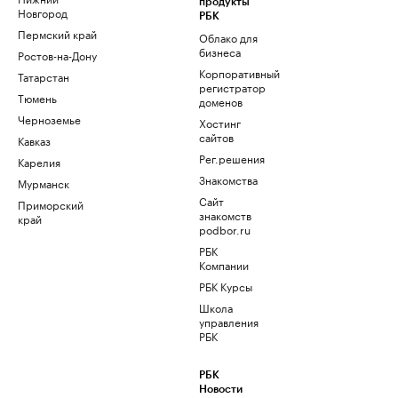
продукты
Новгород
РБК
Пермский край
Облако для
бизнеса
Ростов-на-Дону
Корпоративный
Татарстан
регистратор
Тюмень
доменов
Черноземье
Хостинг
сайтов
Кавказ
Рег.решения
Карелия
Знакомства
Мурманск
Сайт
Приморский
знакомств
край
podbor.ru
РБК
Компании
РБК Курсы
Школа
управления
РБК
РБК
Новости