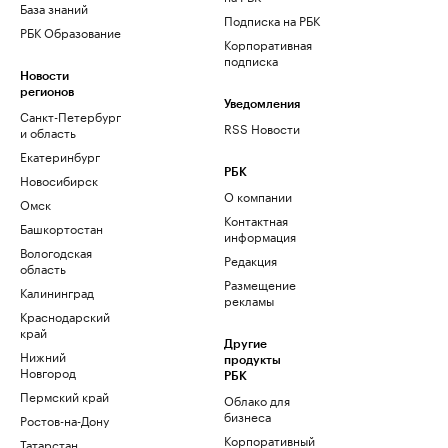
База знаний
Подписка на РБК
РБК Образование
Корпоративная
подписка
Новости
регионов
Уведомления
Санкт-Петербург
RSS Новости
и область
Екатеринбург
РБК
Новосибирск
О компании
Омск
Контактная
Башкортостан
информация
Вологодская
Редакция
область
Размещение
Калининград
рекламы
Краснодарский
край
Другие
Нижний
продукты
Новгород
РБК
Пермский край
Облако для
бизнеса
Ростов-на-Дону
Корпоративный
Татарстан