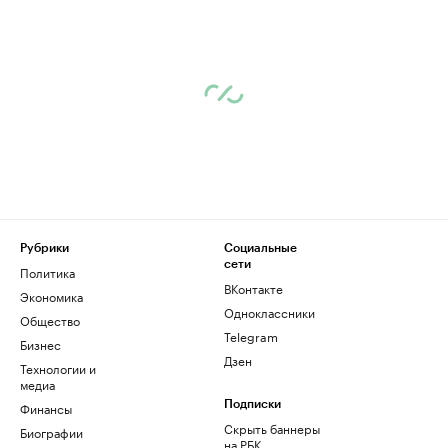
Рубрики
Социальные
сети
Политика
ВКонтакте
Экономика
Одноклассники
Общество
Telegram
Бизнес
Дзен
Технологии и
медиа
Финансы
Подписки
Скрыть баннеры
Биографии
на РБК