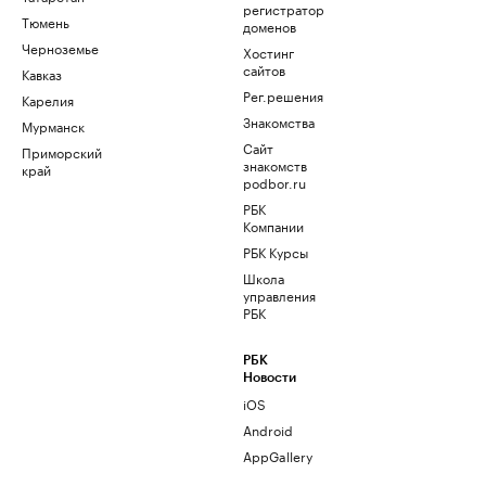
регистратор
Тюмень
доменов
Черноземье
Хостинг
сайтов
Кавказ
Рег.решения
Карелия
Знакомства
Мурманск
Сайт
Приморский
знакомств
край
podbor.ru
РБК
Компании
РБК Курсы
Школа
управления
РБК
РБК
Новости
iOS
Android
AppGallery