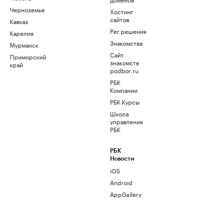
Черноземье
Хостинг
сайтов
Кавказ
Рег.решения
Карелия
Знакомства
Мурманск
Сайт
Приморский
знакомств
край
podbor.ru
РБК
Компании
РБК Курсы
Школа
управления
РБК
РБК
Новости
iOS
Android
AppGallery