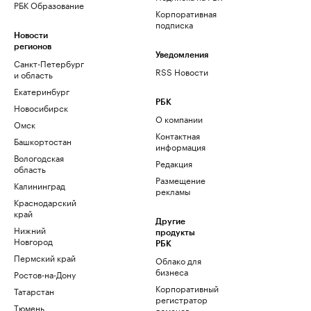
РБК Образование
Корпоративная
подписка
Новости
регионов
Уведомления
Санкт-Петербург
RSS Новости
и область
Екатеринбург
РБК
Новосибирск
О компании
Омск
Контактная
Башкортостан
информация
Вологодская
Редакция
область
Размещение
Калининград
рекламы
Краснодарский
край
Другие
Нижний
продукты
Новгород
РБК
Пермский край
Облако для
бизнеса
Ростов-на-Дону
Корпоративный
Татарстан
регистратор
Тюмень
доменов