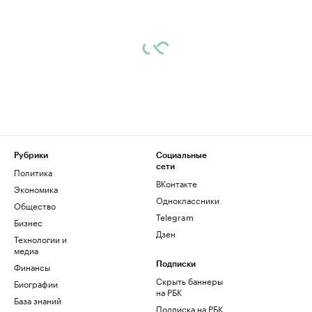
Рубрики
Социальные
сети
Политика
ВКонтакте
Экономика
Одноклассники
Общество
Telegram
Бизнес
Дзен
Технологии и
медиа
Финансы
Подписки
Скрыть баннеры
Биографии
на РБК
База знаний
Подписка на РБК