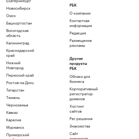
Екатеринбург
РБК
Новосибирск
О компании
Омск
Контактная
Башкортостан
информация
Вологодская
Редакция
область
Размещение
Калининград
рекламы
Краснодарский
край
Другие
Нижний
продукты
Новгород
РБК
Пермский край
Облако для
бизнеса
Ростов-на-Дону
Корпоративный
Татарстан
регистратор
Тюмень
доменов
Черноземье
Хостинг
сайтов
Кавказ
Рег.решения
Карелия
Знакомства
Мурманск
Сайт
Приморский
знакомств