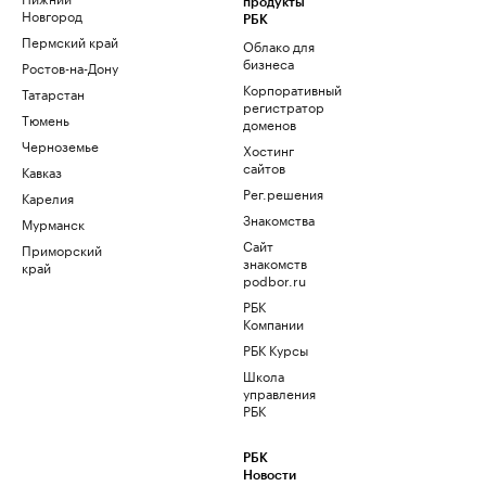
продукты
Новгород
РБК
Пермский край
Облако для
бизнеса
Ростов-на-Дону
Корпоративный
Татарстан
регистратор
Тюмень
доменов
Черноземье
Хостинг
сайтов
Кавказ
Рег.решения
Карелия
Знакомства
Мурманск
Сайт
Приморский
знакомств
край
podbor.ru
РБК
Компании
РБК Курсы
Школа
управления
РБК
РБК
Новости