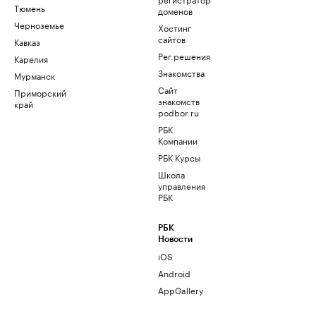
Тюмень
доменов
Черноземье
Хостинг
сайтов
Кавказ
Рег.решения
Карелия
Знакомства
Мурманск
Сайт
Приморский
знакомств
край
podbor.ru
РБК
Компании
РБК Курсы
Школа
управления
РБК
РБК
Новости
iOS
Android
AppGallery