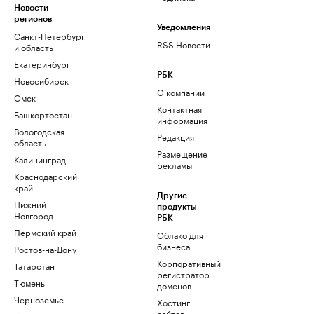
Новости
регионов
Уведомления
Санкт-Петербург
RSS Новости
и область
Екатеринбург
РБК
Новосибирск
О компании
Омск
Контактная
Башкортостан
информация
Вологодская
Редакция
область
Размещение
Калининград
рекламы
Краснодарский
край
Другие
Нижний
продукты
Новгород
РБК
Пермский край
Облако для
бизнеса
Ростов-на-Дону
Корпоративный
Татарстан
регистратор
Тюмень
доменов
Черноземье
Хостинг
сайтов