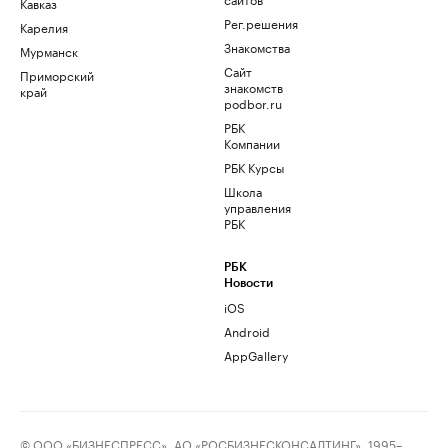
Кавказ
Рег.решения
Карелия
Знакомства
Мурманск
Сайт
Приморский
знакомств
край
podbor.ru
РБК
Компании
РБК Курсы
Школа
управления
РБК
РБК
Новости
iOS
Android
AppGallery
© ООО «БИЗНЕСПРЕСС», АО «РОСБИЗНЕСКОНСАЛТИНГ», 1995–