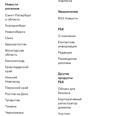
подписка
Новости
регионов
Уведомления
Санкт-Петербург
RSS Новости
и область
Екатеринбург
РБК
Новосибирск
О компании
Омск
Контактная
Башкортостан
информация
Вологодская
Редакция
область
Размещение
Калининград
рекламы
Краснодарский
край
Другие
Нижний
продукты
Новгород
РБК
Пермский край
Облако для
бизнеса
Ростов-на-Дону
Корпоративный
Татарстан
регистратор
Тюмень
доменов
Черноземье
Хостинг