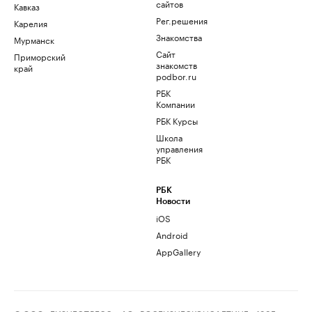
сайтов
Кавказ
Рег.решения
Карелия
Знакомства
Мурманск
Сайт
Приморский
знакомств
край
podbor.ru
РБК
Компании
РБК Курсы
Школа
управления
РБК
РБК
Новости
iOS
Android
AppGallery