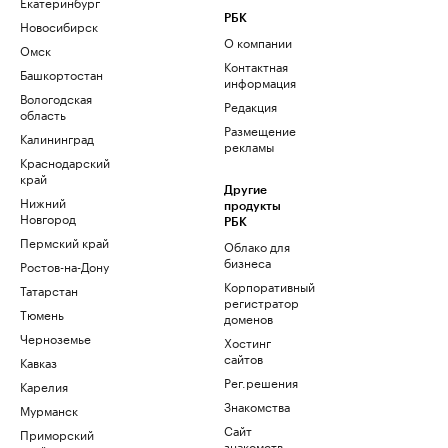
Екатеринбург
РБК
Новосибирск
О компании
Омск
Контактная
Башкортостан
информация
Вологодская
Редакция
область
Размещение
Калининград
рекламы
Краснодарский
край
Другие
Нижний
продукты
Новгород
РБК
Пермский край
Облако для
бизнеса
Ростов-на-Дону
Корпоративный
Татарстан
регистратор
Тюмень
доменов
Черноземье
Хостинг
сайтов
Кавказ
Рег.решения
Карелия
Знакомства
Мурманск
Сайт
Приморский
знакомств