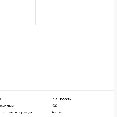
К
РБК Новости
компании
iOS
нтактная информация
Android