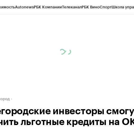
жимость
Autonews
РБК Компании
Телеканал
РБК Вино
Спорт
Школа упра
д
Стиль
Крипто
РБК Бизнес-среда
Дискуссионный клуб
Исследования
К
а контрагентов
Политика
Экономика
Бизнес
Технологии и медиа
Фина
город
городские инвесторы смогу
чить льготные кредиты на О