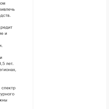
том
ривлечь
дств.
кредит
ие и
и.
и
,5 лет.
егионах,
 спектр
турного
ужны