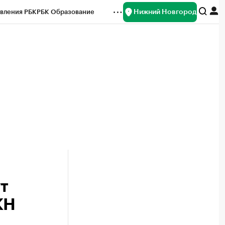
Нижний Новгород
вления РБК
РБК Образование
редитные рейтинги
Франшизы
нсы
Рынок наличной валюты
т
КН