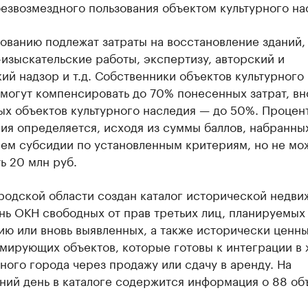
езвозмездного пользования объектом культурного на
ованию подлежат затраты на восстановление зданий,
изыскательские работы, экспертизу, авторский и
ий надзор и т.д. Собственники объектов культурного
могут компенсировать до 70% понесенных затрат, вн
ых объектов культурного наследия — до 50%. Процен
ия определяется, исходя из суммы баллов, набранны
лем субсидии по установленным критериям, но не мо
ь 20 млн руб.
родской области создан каталог исторической недв
ь ОКН свободных от прав третьих лиц, планируемых
ю или вновь выявленных, а также исторически ценны
мирующих объектов, которые готовы к интеграции в 
ого города через продажу или сдачу в аренду. На
ий день в каталоге содержится информация о 88 объ