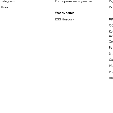
Telegram
Корпоративная подписка
Ре
Дзен
Ра
Уведомления
RSS Новости
Др
Об
Ко
до
Хо
Ре
Зн
Са
РБ
РБ
Шк