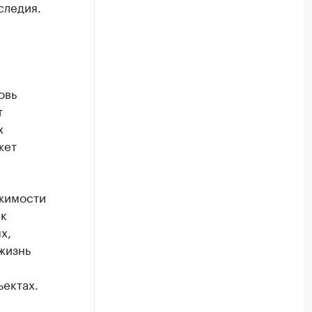
следия.
овь
т
х
жет
ижимости
 к
х,
жизнь
ектах.