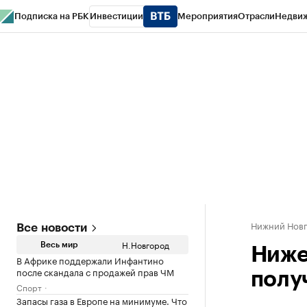
Подписка на РБК
Инвестиции
Мероприятия
Отрасли
Недви
РБК Курсы
РБК Life
Тренды
Визионеры
Национальные проекты
Горо
Газета
Спецпроекты СПб
Конференции СПб
Спецпроекты
Проверк
Нижний Нов
Все новости
Н.Новгород
Весь мир
Ниже
В Африке поддержали Инфантино
после скандала с продажей прав ЧМ
полу
Спорт
Запасы газа в Европе на минимуме. Что