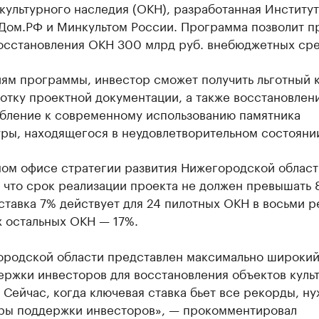
культурного наследия (ОКН), разработанная Институ
 Дом.РФ и Минкультом России. Программа позволит п
восстановления ОКН 300 млрд руб. внебюджетных сре
иям программы, инвестор сможет получить льготный 
отку проектной документации, а также восстановлен
бление к современному использованию памятника
уры, находящегося в неудовлетворительном состояни
ном офисе стратегии развития Нижегородской област
 что срок реализации проекта не должен превышать 8
ставка 7% действует для 24 пилотных ОКН в восьми р
х остальных ОКН — 17%.
ородской области представлен максимально широкий
ержки инвесторов для восстановления объектов куль
 Сейчас, когда ключевая ставка бьет все рекорды, н
ры поддержки инвесторов», — прокомментировал