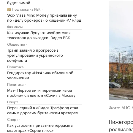
будет зимой
Подписка на РБК
Экс-глава Mind Money признала вину
по «делу брокеров» о хищении ₽7 млрд
Финансы
Как изучали Луну: от изобретения
телескопа до высадки. Видео РБК
Общество
Трамп заявил о прогрессе в
урегулировании украинского
конфликта
Политика
Гендиректор «ИжАвиа» объявил об
увольнении
Политика
Матч Первой лиги перенесли из-за
проблем с вылетом «Сочи» в Москву
Спорт
Фото: АНО
Перешедший в «Лидс» Траффорд стал
самым дорогим британским вратарем
Спорт
Нижегород
Как устроены приватные террасы в
реализов
квартирах «Серии плюс»