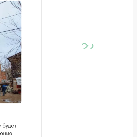
 будет
ление