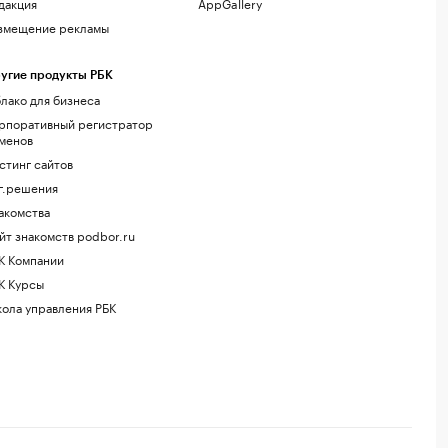
дакция
AppGallery
змещение рекламы
угие продукты РБК
лако для бизнеса
рпоративный регистратор
менов
стинг сайтов
г.решения
акомства
йт знакомств podbor.ru
К Компании
К Курсы
ола управления РБК