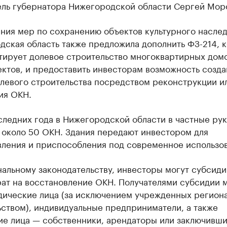
ель губернатора Нижегородской области Сергей Мор
ния мер по сохранению объектов культурного насле
дская область также предложила дополнить ФЗ-214, 
тирует долевое строительство многоквартирных домо
ктов, и предоставить инвесторам возможность созда
олевого строительства посредством реконструкции и
ия ОКН.
следних года в Нижегородской области в частные ру
 около 50 ОКН. Здания передают инвестором для
вления и приспособления под современное использов
альному законодательству, инвесторы могут субсиди
рат на восстановление ОКН. Получателями субсидии 
дические лица (за исключением учрежденных регион
ством), индивидуальные предприниматели, а также
ие лица — собственники, арендаторы или заключивш