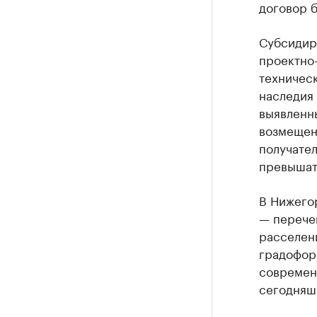
договор б
Субсидир
проектно-
техническ
наследия 
выявленн
возмещен
получате
превышат
В Нижего
— перечен
расселени
градофор
современн
сегодняшн