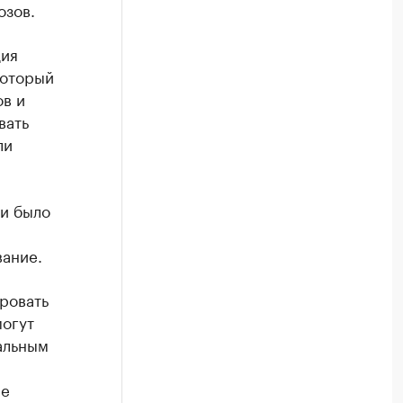
озов.
дия
который
в и
вать
ли
ки было
ание.
ровать
могут
альным
ие