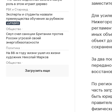
заместит
роль в этом играет дерево
РБК и Старквуд
Эксперты и студенты назвали
Для усиле
преимущества обучения за рубежом
Нижегоро
РАДИО
регламен
Общество
иных объе
Сеул счел санкции Британии против
России угрозой своей
объект д
энергобезопасности
сохранен
Политика
На 88-м году жизни ушел из жизни
художник Николай Марков
За два по
Общество
передано
восстано
Загрузить еще
По регион
часть зат
быть юри
правитель
физическ