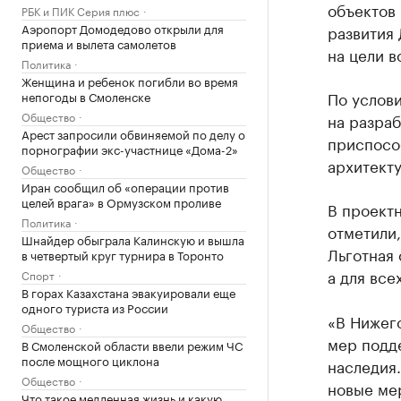
объектов 
РБК и ПИК Серия плюс
Аэропорт Домодедово открыли для
развития
приема и вылета самолетов
на цели 
Политика
Женщина и ребенок погибли во время
По услов
непогоды в Смоленске
Общество
на разраб
Арест запросили обвиняемой по делу о
приспосо
порнографии экс-участнице «Дома-2»
архитект
Общество
Иран сообщил об «операции против
целей врага» в Ормузском проливе
В проект
Политика
отметили,
Шнайдер обыграла Калинскую и вышла
Льготная 
в четвертый круг турнира в Торонто
а для все
Спорт
В горах Казахстана эвакуировали еще
одного туриста из России
«В Нижег
Общество
мер подд
В Смоленской области ввели режим ЧС
после мощного циклона
наследия.
Общество
новые ме
Что такое медленная жизнь и какую