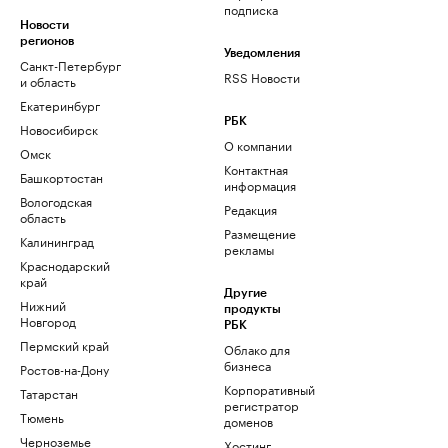
подписка
Новости
регионов
Уведомления
Санкт-Петербург
RSS Новости
и область
Екатеринбург
РБК
Новосибирск
О компании
Омск
Контактная
Башкортостан
информация
Вологодская
Редакция
область
Размещение
Калининград
рекламы
Краснодарский
край
Другие
Нижний
продукты
Новгород
РБК
Пермский край
Облако для
бизнеса
Ростов-на-Дону
Корпоративный
Татарстан
регистратор
Тюмень
доменов
Черноземье
Хостинг