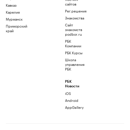
сайтов
Кавказ
Рег.решения
Карелия
Знакомства
Мурманск
Сайт
Приморский
знакомств
край
podbor.ru
РБК
Компании
РБК Курсы
Школа
управления
РБК
РБК
Новости
iOS
Android
AppGallery