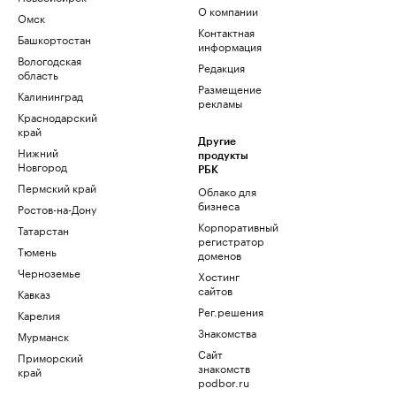
О компании
Омск
Контактная
Башкортостан
информация
Вологодская
Редакция
область
Размещение
Калининград
рекламы
Краснодарский
край
Другие
Нижний
продукты
Новгород
РБК
Пермский край
Облако для
бизнеса
Ростов-на-Дону
Корпоративный
Татарстан
регистратор
Тюмень
доменов
Черноземье
Хостинг
сайтов
Кавказ
Рег.решения
Карелия
Знакомства
Мурманск
Сайт
Приморский
знакомств
край
podbor.ru