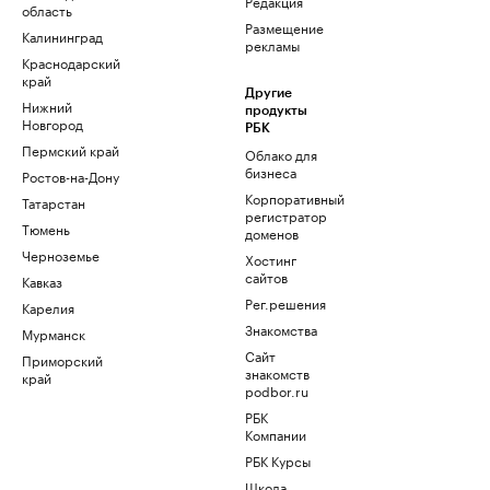
Редакция
область
Размещение
Калининград
рекламы
Краснодарский
край
Другие
Нижний
продукты
Новгород
РБК
Пермский край
Облако для
бизнеса
Ростов-на-Дону
Корпоративный
Татарстан
регистратор
Тюмень
доменов
Черноземье
Хостинг
сайтов
Кавказ
Рег.решения
Карелия
Знакомства
Мурманск
Сайт
Приморский
знакомств
край
podbor.ru
РБК
Компании
РБК Курсы
Школа