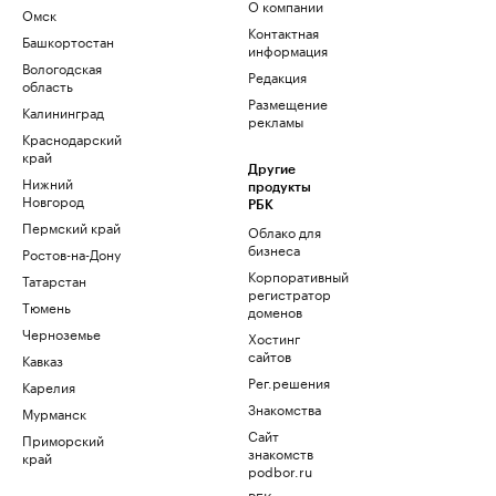
О компании
Омск
Контактная
Башкортостан
информация
Вологодская
Редакция
область
Размещение
Калининград
рекламы
Краснодарский
край
Другие
Нижний
продукты
Новгород
РБК
Пермский край
Облако для
бизнеса
Ростов-на-Дону
Корпоративный
Татарстан
регистратор
Тюмень
доменов
Черноземье
Хостинг
сайтов
Кавказ
Рег.решения
Карелия
Знакомства
Мурманск
Сайт
Приморский
знакомств
край
podbor.ru