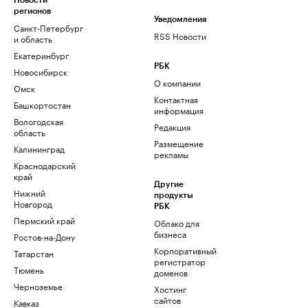
Новости
регионов
Уведомления
Санкт-Петербург
RSS Новости
и область
Екатеринбург
РБК
Новосибирск
О компании
Омск
Контактная
Башкортостан
информация
Вологодская
Редакция
область
Размещение
Калининград
рекламы
Краснодарский
край
Другие
Нижний
продукты
Новгород
РБК
Пермский край
Облако для
бизнеса
Ростов-на-Дону
Корпоративный
Татарстан
регистратор
Тюмень
доменов
Черноземье
Хостинг
сайтов
Кавказ