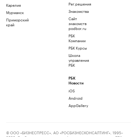
Рег.решения
Карелия
Знакомства
Мурманск
Сайт
Приморский
знакомств
край
podbor.ru
РБК
Компании
РБК Курсы
Школа
управления
РБК
РБК
Новости
iOS
Android
AppGallery
© ООО «БИЗНЕСПРЕСС», АО «РОСБИЗНЕСКОНСАЛТИНГ», 1995–