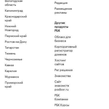
Вологодская
Редакция
область
Размещение
Калининград
рекламы
Краснодарский
край
Другие
Нижний
продукты
Новгород
РБК
Пермский край
Облако для
бизнеса
Ростов-на-Дону
Корпоративный
Татарстан
регистратор
Тюмень
доменов
Черноземье
Хостинг
сайтов
Кавказ
Рег.решения
Карелия
Знакомства
Мурманск
Сайт
Приморский
знакомств
край
podbor.ru
РБК
Компании
РБК Курсы