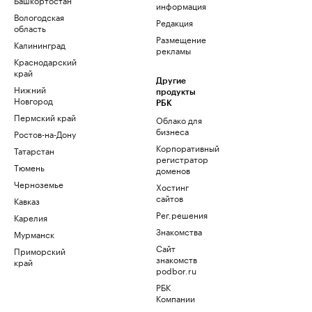
информация
Вологодская
Редакция
область
Размещение
Калининград
рекламы
Краснодарский
край
Другие
Нижний
продукты
Новгород
РБК
Пермский край
Облако для
бизнеса
Ростов-на-Дону
Корпоративный
Татарстан
регистратор
Тюмень
доменов
Черноземье
Хостинг
сайтов
Кавказ
Рег.решения
Карелия
Знакомства
Мурманск
Сайт
Приморский
знакомств
край
podbor.ru
РБК
Компании