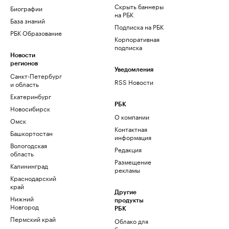
Скрыть баннеры
Биографии
на РБК
База знаний
Подписка на РБК
РБК Образование
Корпоративная
подписка
Новости
регионов
Уведомления
Санкт-Петербург
RSS Новости
и область
Екатеринбург
РБК
Новосибирск
О компании
Омск
Контактная
Башкортостан
информация
Вологодская
Редакция
область
Размещение
Калининград
рекламы
Краснодарский
край
Другие
Нижний
продукты
Новгород
РБК
Пермский край
Облако для
бизнеса