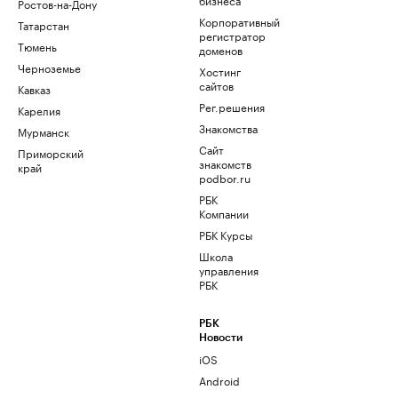
Ростов-на-Дону
Корпоративный
Татарстан
регистратор
Тюмень
доменов
Черноземье
Хостинг
сайтов
Кавказ
Рег.решения
Карелия
Знакомства
Мурманск
Сайт
Приморский
знакомств
край
podbor.ru
РБК
Компании
РБК Курсы
Школа
управления
РБК
РБК
Новости
iOS
Android