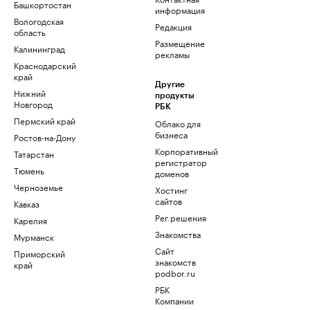
Башкортостан
информация
Вологодская
Редакция
область
Размещение
Калининград
рекламы
Краснодарский
край
Другие
Нижний
продукты
Новгород
РБК
Пермский край
Облако для
бизнеса
Ростов-на-Дону
Корпоративный
Татарстан
регистратор
Тюмень
доменов
Черноземье
Хостинг
сайтов
Кавказ
Рег.решения
Карелия
Знакомства
Мурманск
Сайт
Приморский
знакомств
край
podbor.ru
РБК
Компании