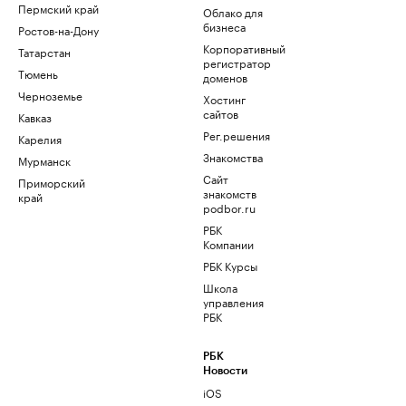
Пермский край
Облако для
бизнеса
Ростов-на-Дону
Корпоративный
Татарстан
регистратор
Тюмень
доменов
Черноземье
Хостинг
сайтов
Кавказ
Рег.решения
Карелия
Знакомства
Мурманск
Сайт
Приморский
знакомств
край
podbor.ru
РБК
Компании
РБК Курсы
Школа
управления
РБК
РБК
Новости
iOS