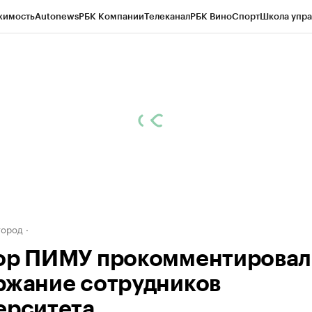
жимость
Autonews
РБК Компании
Телеканал
РБК Вино
Спорт
Школа упра
д
Стиль
Крипто
РБК Бизнес-среда
Дискуссионный клуб
Исследования
К
а контрагентов
Политика
Экономика
Бизнес
Технологии и медиа
Фина
город
ор ПИМУ прокомментировал
ржание сотрудников
ерситета