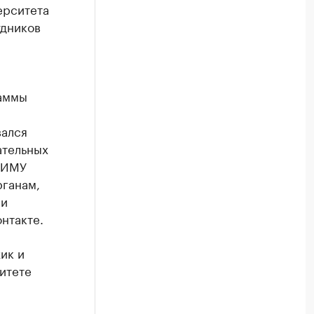
ерситета
удников
раммы
вался
ательных
 ПИМУ
ганам,
ии
нтакте.
ик и
итете