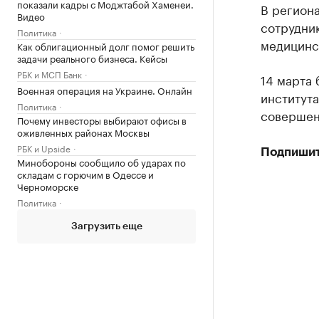
показали кадры с Моджтабой Хаменеи.
В регион
Видео
сотрудни
Политика
медицинс
Как облигационный долг помог решить
задачи реального бизнеса. Кейсы
РБК и МСП Банк
14 марта
Военная операция на Украине. Онлайн
института
Политика
совершен
Почему инвесторы выбирают офисы в
оживленных районах Москвы
РБК и Upside
Подпишит
Минобороны сообщило об ударах по
складам с горючим в Одессе и
Черноморске
Политика
Загрузить еще