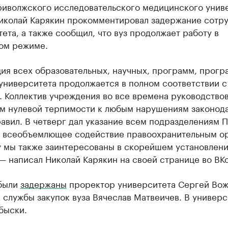
риволжского исследовательского медицинского унив
иколай Карякин прокомментировал задержание сотр
ета, а также сообщил, что вуз продолжает работу в
ом режиме.
ция всех образовательных, научных, программ, прог
университета продолжается в полном соответствии с
. Коллектив учреждения во все времена руководство
м нулевой терпимости к любым нарушениям законод
авил. В четверг дал указание всем подразделениям
ь всеобъемлющее содействие правоохранительным ор
у мы также заинтересованы в скорейшем установлен
— написал Николай Карякин на своей странице во ВКо
 были
задержаны
проректор университета Сергей Вож
 службы закупок вуза Вячеслав Матвеичев. В универс
быски.