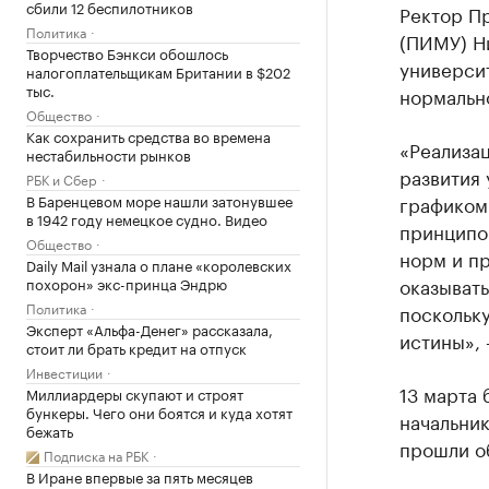
сбили 12 беспилотников
Ректор П
Политика
(ПИМУ) Н
Творчество Бэнкси обошлось
университ
налогоплательщикам Британии в $202
тыс.
нормальн
Общество
Как сохранить средства во времена
«Реализа
нестабильности рынков
развития 
РБК и Сбер
В Баренцевом море нашли затонувшее
графиком
в 1942 году немецкое судно. Видео
принципо
Общество
норм и пр
Daily Mail узнала о плане «королевских
оказыват
похорон» экс-принца Эндрю
Политика
поскольк
Эксперт «Альфа-Денег» рассказала,
истины», 
стоит ли брать кредит на отпуск
Инвестиции
13 марта
Миллиардеры скупают и строят
бункеры. Чего они боятся и куда хотят
начальник
бежать
прошли о
Подписка на РБК
В Иране впервые за пять месяцев