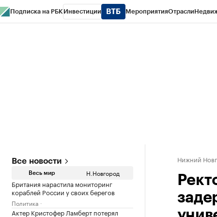
Подписка на РБК
Инвестиции
Мероприятия
Отрасли
Недви
РБК Курсы
РБК Life
Тренды
Визионеры
Национальные проекты
Горо
Газета
Спецпроекты СПб
Конференции СПб
Спецпроекты
Проверк
Нижний Нов
Все новости
Н.Новгород
Весь мир
Рект
Британия нарастила мониторинг
кораблей России у своих берегов
заде
Политика
Актер Кристофер Ламберт потерял
унив