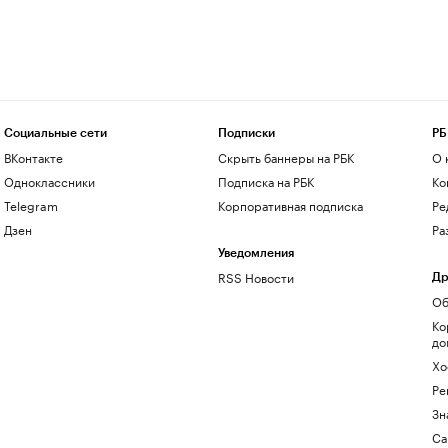
Социальные сети
Подписки
РБ
ВКонтакте
Скрыть баннеры на РБК
О 
Одноклассники
Подписка на РБК
Ко
Telegram
Корпоративная подписка
Ре
Дзен
Ра
Уведомления
RSS Новости
Др
Об
Ко
до
Хо
Ре
Зн
Са