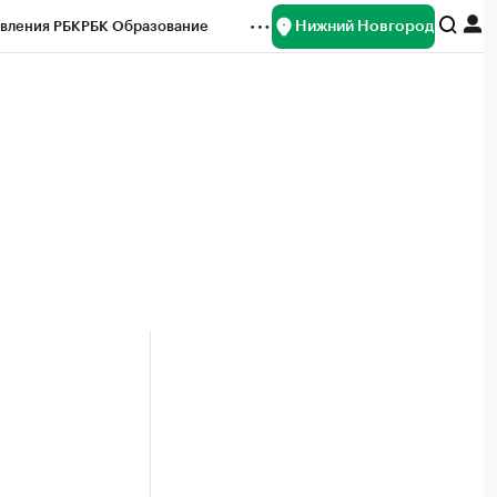
Нижний Новгород
вления РБК
РБК Образование
редитные рейтинги
Франшизы
нсы
Рынок наличной валюты