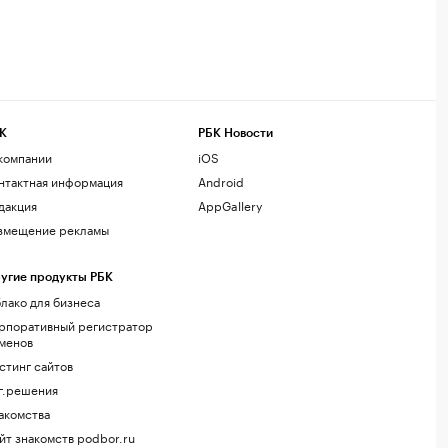
К
РБК Новости
компании
iOS
нтактная информация
Android
дакция
AppGallery
змещение рекламы
угие продукты РБК
лако для бизнеса
рпоративный регистратор
менов
стинг сайтов
г.решения
акомства
йт знакомств podbor.ru