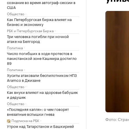
сознание во время автограф-сессии в
США
Общество
Как Петербургская биржа влияет на
бизнес и экономику
РБК и Петербургская Биржа
Три человека погибли при ночной
атаке на Белгород
Политика
Число погибших в ходе протестов в
пакистанской зоне Кашмира достигло
89
Политика
Хуситы атаковали беспилотником НПЗ
Aramco в Джизане
Общество
Как внуки влияют на здоровье бабушек
и дедушек
Общество
«Последняя капля»: о чем говорят
внезапные вспышки гнева
Фото: Стран
Подписка на РБК
Утром над Татарстаном и Башкирией