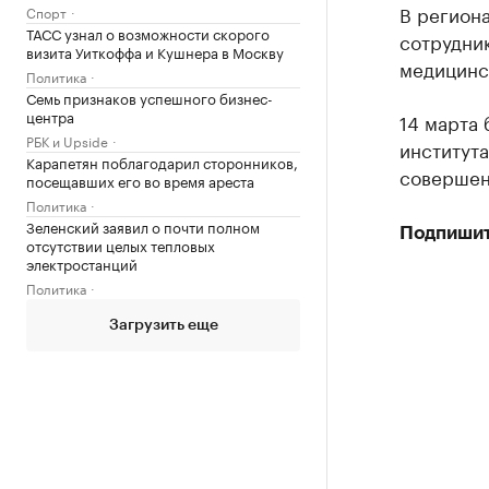
В регион
Спорт
ТАСС узнал о возможности скорого
сотрудни
визита Уиткоффа и Кушнера в Москву
медицинс
Политика
Семь признаков успешного бизнес-
центра
14 марта
РБК и Upside
института
Карапетян поблагодарил сторонников,
совершен
посещавших его во время ареста
Политика
Зеленский заявил о почти полном
Подпишит
отсутствии целых тепловых
электростанций
Политика
Загрузить еще