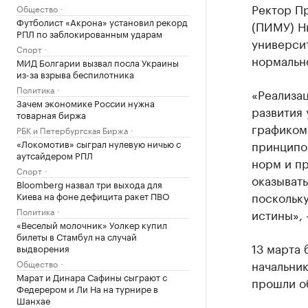
Ректор П
Общество
Футболист «Акрона» установил рекорд
(ПИМУ) Н
РПЛ по заблокированным ударам
университ
Спорт
нормальн
МИД Болгарии вызвал посла Украины
из-за взрыва беспилотника
Политика
«Реализа
Зачем экономике России нужна
развития 
товарная биржа
графиком
РБК и Петербургская Биржа
«Локомотив» сыграл нулевую ничью с
принципо
аутсайдером РПЛ
норм и пр
Спорт
оказыват
Bloomberg назвал три выхода для
поскольк
Киева на фоне дефицита ракет ПВО
Политика
истины», 
«Веселый молочник» Уолкер купил
билеты в Стамбул на случай
13 марта
выдворения
начальник
Общество
Марат и Динара Сафины сыграют с
прошли о
Федерером и Ли На на турнире в
Шанхае