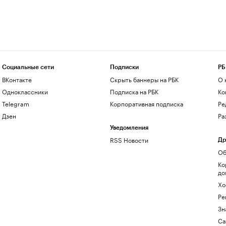
Социальные сети
Подписки
РБ
ВКонтакте
Скрыть баннеры на РБК
О 
Одноклассники
Подписка на РБК
Ко
Telegram
Корпоративная подписка
Ре
Дзен
Ра
Уведомления
RSS Новости
Др
Об
Ко
до
Хо
Ре
Зн
Са