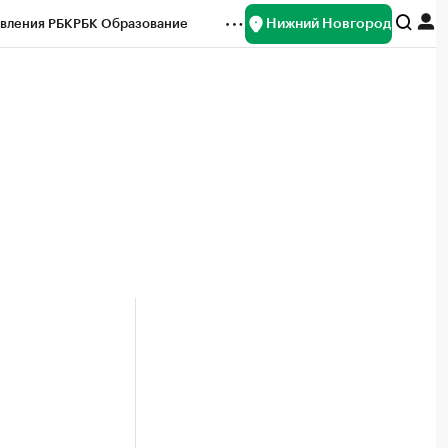
Нижний Новгород
вления РБК
РБК Образование
редитные рейтинги
Франшизы
нсы
Рынок наличной валюты