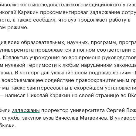
риволжского исследовательского медицинского унив
иколай Карякин прокомментировал задержание сотр
ета, а также сообщил, что вуз продолжает работу в
ом режиме.
ция всех образовательных, научных, программ, прог
университета продолжается в полном соответствии с
. Коллектив учреждения во все времена руководство
м нулевой терпимости к любым нарушениям законод
авил. В четверг дал указание всем подразделениям
ь всеобъемлющее содействие правоохранительным ор
у мы также заинтересованы в скорейшем установлен
— написал Николай Карякин на своей странице во ВКо
 были
задержаны
проректор университета Сергей Вож
 службы закупок вуза Вячеслав Матвеичев. В универс
быски.