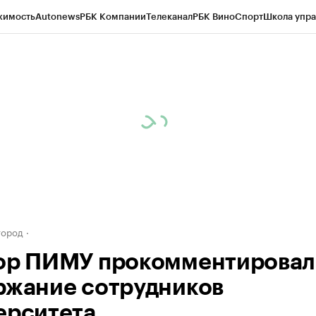
жимость
Autonews
РБК Компании
Телеканал
РБК Вино
Спорт
Школа упра
д
Стиль
Крипто
РБК Бизнес-среда
Дискуссионный клуб
Исследования
К
а контрагентов
Политика
Экономика
Бизнес
Технологии и медиа
Фина
город
ор ПИМУ прокомментировал
ржание сотрудников
ерситета