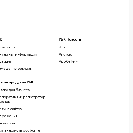
К
РБК Новости
компании
iOS
нтактная информация
Android
дакция
AppGallery
змещение рекламы
угие продукты РБК
лако для бизнеса
рпоративный регистратор
менов
стинг сайтов
г.решения
акомства
йт знакомств podbor.ru