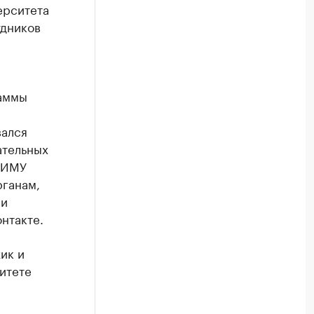
ерситета
удников
раммы
вался
ательных
 ПИМУ
ганам,
ии
нтакте.
ик и
итете