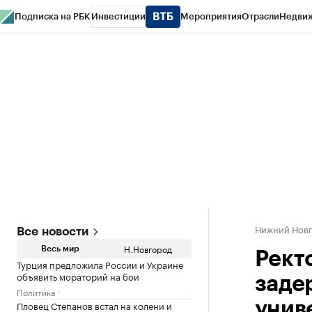
Подписка на РБК
Инвестиции
Мероприятия
Отрасли
Недви
РБК Курсы
РБК Life
Тренды
Визионеры
Национальные проекты
Горо
Газета
Спецпроекты СПб
Конференции СПб
Спецпроекты
Проверк
Нижний Нов
Все новости
Н.Новгород
Весь мир
Рект
Турция предложила России и Украине
объявить мораторий на бои
заде
Политика
Пловец Степанов встал на колени и
унив