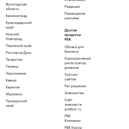
Вологодская
Редакция
область
Размещение
Калининград
рекламы
Краснодарский
край
Другие
Нижний
продукты
Новгород
РБК
Пермский край
Облако для
бизнеса
Ростов-на-Дону
Корпоративный
Татарстан
регистратор
Тюмень
доменов
Черноземье
Хостинг
сайтов
Кавказ
Рег.решения
Карелия
Знакомства
Мурманск
Сайт
Приморский
знакомств
край
podbor.ru
РБК
Компании
РБК Курсы