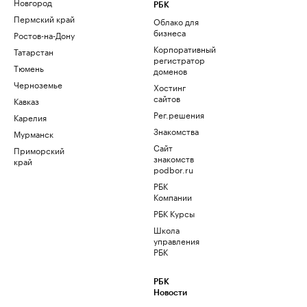
Новгород
РБК
Пермский край
Облако для
бизнеса
Ростов-на-Дону
Корпоративный
Татарстан
регистратор
Тюмень
доменов
Черноземье
Хостинг
сайтов
Кавказ
Рег.решения
Карелия
Знакомства
Мурманск
Сайт
Приморский
знакомств
край
podbor.ru
РБК
Компании
РБК Курсы
Школа
управления
РБК
РБК
Новости