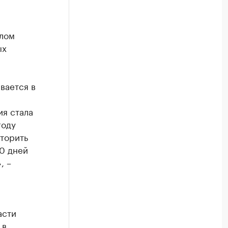
шлом
ых
вается в
ия стала
году
иторить
0 дней
, –
асти
 в