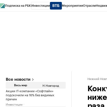
Подписка на РБК
Инвестиции
Мероприятия
Отрасли
Недви
РБК Курсы
РБК Life
Тренды
Визионеры
Национальные проекты
Горо
Газета
Спецпроекты СПб
Конференции СПб
Спецпроекты
Проверк
Нижний Нов
Все новости
Н.Новгород
Весь мир
Конк
Акции IT-компании «Софтлайн»
подскочили на 16% без видимых
ниже
причин
Инвестиции
раза