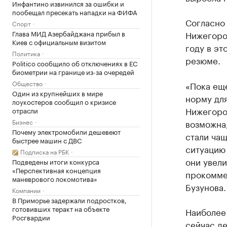
Инфантино извинился за ошибки и
пообещал пресекать нападки на ФИФА
Согласно 
Спорт
Глава МИД Азербайджана прибыл в
Нижегоро
Киев с официальным визитом
году в эт
Политика
резюме.
Politico сообщило об отключениях в ЕС
биометрии на границе из-за очередей
Общество
«Пока еще
Один из крупнейших в мире
норму для
лоукостеров сообщил о кризисе
Нижегород
отрасли
Бизнес
возможна,
Почему электромобили дешевеют
стали чащ
быстрее машин с ДВС
ситуацию 
Подписка на РБК
они увели
Подведены итоги конкурса
«Перспективная концепция
прокомме
маневрового локомотива»
Бузунова.
Компании
В Приморье задержали подростков,
готовивших теракт на объекте
Наиболее
Росгвардии
сейчас д