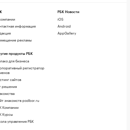
К
РБК Новости
компании
iOS
нтактная информация
Android
дакция
AppGallery
змещение рекламы
угие продукты РБК
лако для бизнеса
рпоративный регистратор
менов
стинг сайтов
г.решения
акомства
йт знакомств podbor.ru
К Компании
К Курсы
ола управления РБК