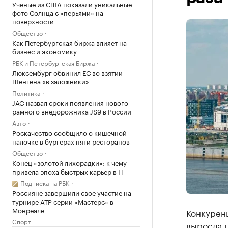
Ученые из США показали уникальные
фото Солнца с «перьями» на
поверхности
Общество
Как Петербургская биржа влияет на
бизнес и экономику
РБК и Петербургская Биржа
Люксембург обвинил ЕС во взятии
Шенгена «в заложники»
Политика
JAC назвал сроки появления нового
рамного внедорожника JS9 в России
Авто
Роскачество сообщило о кишечной
палочке в бургерах пяти ресторанов
Общество
Конец «золотой лихорадки»: к чему
привела эпоха быстрых карьер в IT
Подписка на РБК
Россияне завершили свое участие на
турнире ATP серии «Мастерс» в
Монреале
Конкуренц
Спорт
выросла п