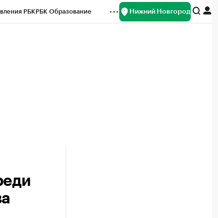
Нижний Новгород
вления РБК
РБК Образование
редитные рейтинги
Франшизы
нсы
Рынок наличной валюты
реди
ва