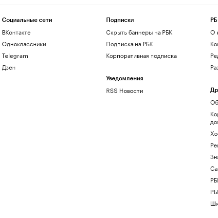
Социальные сети
Подписки
РБ
ВКонтакте
Скрыть баннеры на РБК
О 
Одноклассники
Подписка на РБК
Ко
Telegram
Корпоративная подписка
Ре
Дзен
Ра
Уведомления
RSS Новости
Др
Об
Ко
до
Хо
Ре
Зн
Са
РБ
РБ
Шк