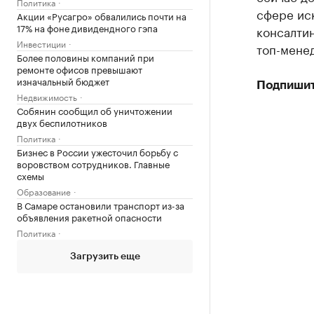
Политика
сфере иск
Акции «Русагро» обвалились почти на
17% на фоне дивидендного гэпа
консалтин
Инвестиции
топ-менед
Более половины компаний при
ремонте офисов превышают
изначальный бюджет
Подпишит
Недвижимость
Собянин сообщил об уничтожении
двух беспилотников
Политика
Бизнес в России ужесточил борьбу с
воровством сотрудников. Главные
схемы
Образование
В Самаре остановили транспорт из-за
объявления ракетной опасности
Политика
Загрузить еще