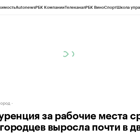
жимость
Autonews
РБК Компании
Телеканал
РБК Вино
Спорт
Школа упра
д
Стиль
Крипто
РБК Бизнес-среда
Дискуссионный клуб
Исследования
К
а контрагентов
Политика
Экономика
Бизнес
Технологии и медиа
Фина
город
уренция за рабочие места с
городцев выросла почти в д