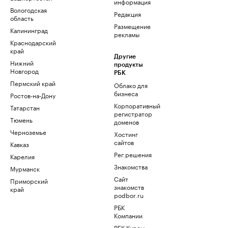
информация
Вологодская
Редакция
область
Размещение
Калининград
рекламы
Краснодарский
край
Другие
Нижний
продукты
Новгород
РБК
Пермский край
Облако для
бизнеса
Ростов-на-Дону
Корпоративный
Татарстан
регистратор
Тюмень
доменов
Черноземье
Хостинг
сайтов
Кавказ
Рег.решения
Карелия
Знакомства
Мурманск
Сайт
Приморский
знакомств
край
podbor.ru
РБК
Компании
РБК Курсы