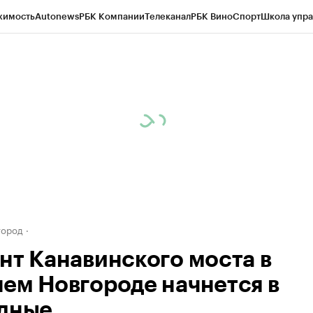
жимость
Autonews
РБК Компании
Телеканал
РБК Вино
Спорт
Школа упра
д
Стиль
Крипто
РБК Бизнес-среда
Дискуссионный клуб
Исследования
К
а контрагентов
Политика
Экономика
Бизнес
Технологии и медиа
Фина
город
нт Канавинского моста в
ем Новгороде начнется в
дные