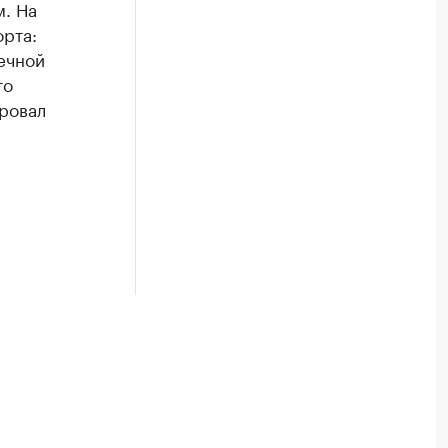
м. На
орта:
ечной
то
ровал