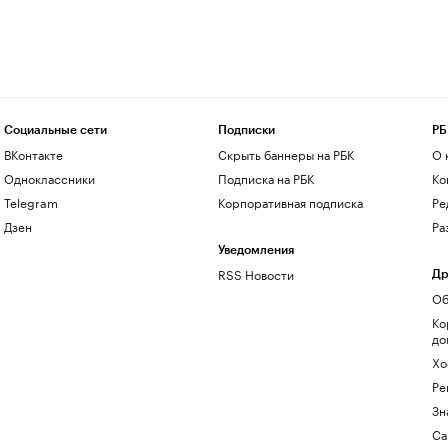
Социальные сети
Подписки
РБ
ВКонтакте
Скрыть баннеры на РБК
О 
Одноклассники
Подписка на РБК
Ко
Telegram
Корпоративная подписка
Ре
Дзен
Ра
Уведомления
RSS Новости
Др
Об
Ко
до
Хо
Ре
Зн
Са