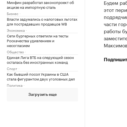
Будем раб
Минфин разработал законопроект об
акцизе на импортную сталь
этот пери
Бизнес
подрядчик
Власти задумались о налоговых льготах
части гор
для пострадавших продавцов WB
работы б
Экономика
Сети бургерных ответили на тесты
заместит
Роскачества удивлением и
Максимов
несогласием
Общество
Единая Лига ВТБ на следующий сезон
Подпишит
осталась без иностранных команд
Спорт
Как бывший посол Украины в США
стала фигурантом двух уголовных дел
Политика
Загрузить еще