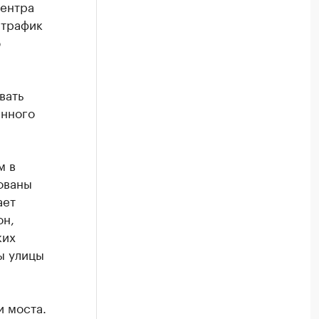
центра
 трафик
ю
вать
енного
м в
ованы
ает
он,
ких
ы улицы
и моста.