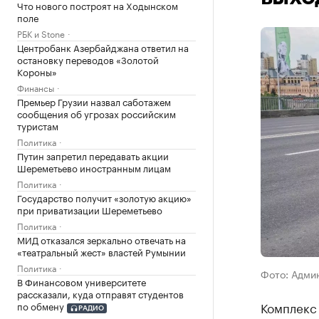
Что нового построят на Ходынском
поле
РБК и Stone
Центробанк Азербайджана ответил на
остановку переводов «Золотой
Короны»
Финансы
Премьер Грузии назвал саботажем
сообщения об угрозах российским
туристам
Политика
Путин запретил передавать акции
Шереметьево иностранным лицам
Политика
Государство получит «золотую акцию»
при приватизации Шереметьево
Политика
МИД отказался зеркально отвечать на
«театральный жест» властей Румынии
Политика
Фото: Адми
В Финансовом университете
рассказали, куда отправят студентов
Комплекс 
по обмену
РАДИО