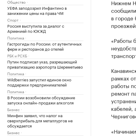
Нижнем Но
Общество
УЕФА заподозрил Инфантино в
сообщили
занижении цены на права ЧМ
в городе 
Спорт
проезжей 
Россия выступила за диалог с
Арменией по ЮКЖД
Политика
«Работы б
Гастрогиды по России: от аутентичных
неудобств
ферм и ресторанов до отелей
транспор
РБК и РСХБ
Путин подписал указ, разрешающий
приватизацию аэропорта Шереметьево
Канавинс
Политика
рамках от
Wildberries запустил единое окно
поддержки предпринимателей
работы по
Политика
ремонт па
В России возобновили обсуждение
устранен
запуска онлайн-продажи алкоголя
кабелей, 
Бизнес
Чернигов
Минфин заявил, что налог на
сверхприбыль для металлургов не
обсуждается
«Начинаем
Бизнес