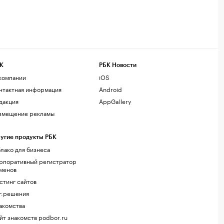
К
РБК Новости
компании
iOS
нтактная информация
Android
дакция
AppGallery
змещение рекламы
угие продукты РБК
лако для бизнеса
рпоративный регистратор
менов
стинг сайтов
г.решения
акомства
йт знакомств podbor.ru