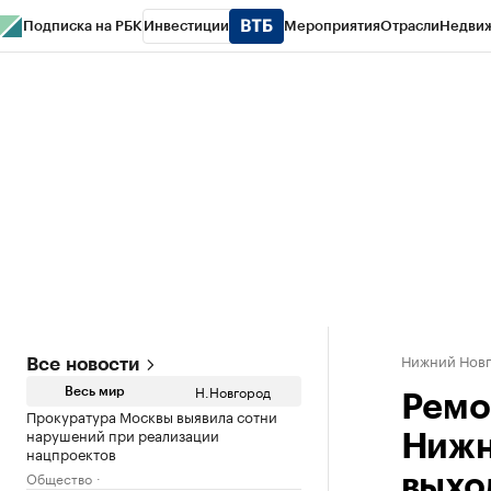
Подписка на РБК
Инвестиции
Мероприятия
Отрасли
Недви
РБК Курсы
РБК Life
Тренды
Визионеры
Национальные проекты
Горо
Газета
Спецпроекты СПб
Конференции СПб
Спецпроекты
Проверк
Нижний Нов
Все новости
Н.Новгород
Весь мир
Ремо
Прокуратура Москвы выявила сотни
нарушений при реализации
Нижн
нацпроектов
Общество
выхо