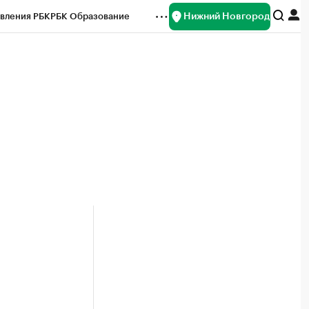
Нижний Новгород
вления РБК
РБК Образование
редитные рейтинги
Франшизы
нсы
Рынок наличной валюты