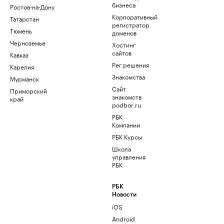
бизнеса
Ростов-на-Дону
Корпоративный
Татарстан
регистратор
Тюмень
доменов
Черноземье
Хостинг
сайтов
Кавказ
Рег.решения
Карелия
Знакомства
Мурманск
Сайт
Приморский
знакомств
край
podbor.ru
РБК
Компании
РБК Курсы
Школа
управления
РБК
РБК
Новости
iOS
Android