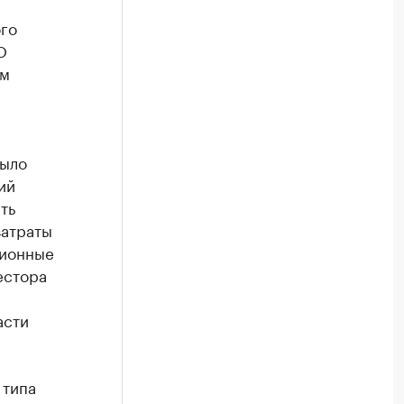
го
О
ом
было
ий
ть
затраты
ционные
естора
асти
 типа