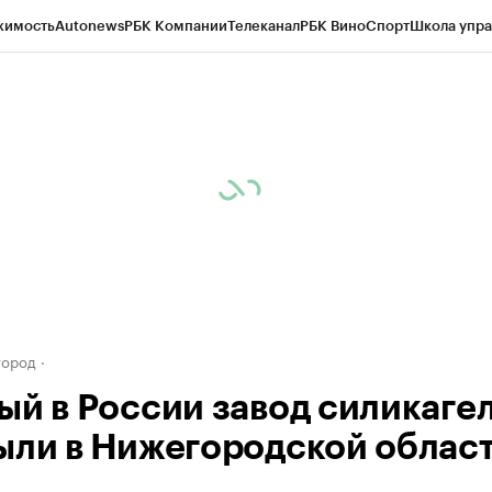
жимость
Autonews
РБК Компании
Телеканал
РБК Вино
Спорт
Школа упра
д
Стиль
Крипто
РБК Бизнес-среда
Дискуссионный клуб
Исследования
К
а контрагентов
Политика
Экономика
Бизнес
Технологии и медиа
Фина
город
ый в России завод силикаге
ыли в Нижегородской облас