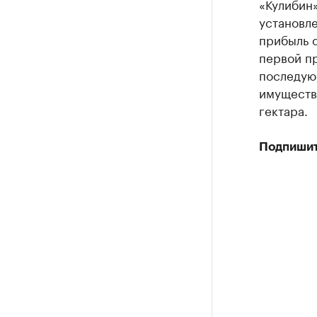
«Кулибин»
установл
прибыль 
первой пр
последующ
имуществ
гектара.
Подпишит