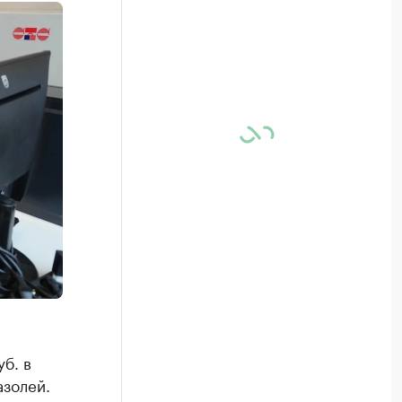
б. в
азолей.