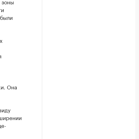
 зоны
ти
 были
х
я
и. Она
виду
сширении
це-