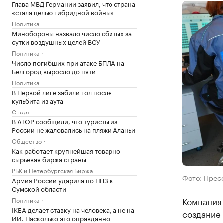
Глава МВД Германии заявил, что страна
«стала целью гибридной войны»
Политика
Минобороны назвало число сбитых за
сутки воздушных целей ВСУ
Политика
Число погибших при атаке БПЛА на
Белгород выросло до пяти
Политика
В Первой лиге забили гол после
кульбита из аута
Спорт
В АТОР сообщили, что туристы из
России не жаловались на пляжи Аланьи
Общество
Как работает крупнейшая товарно-
сырьевая биржа страны
РБК и Петербургская Биржа
Фото: Прес
Армия России ударила по НПЗ в
Сумской области
Компания 
Политика
IKEA делает ставку на человека, а не на
создание 
ИИ. Насколько это оправданно