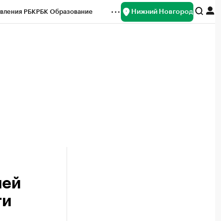
Нижний Новгород
вления РБК
РБК Образование
редитные рейтинги
Франшизы
нсы
Рынок наличной валюты
лей
ти