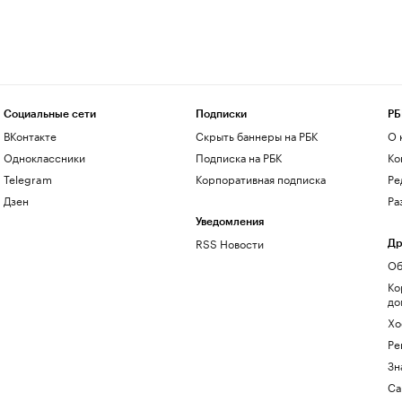
Социальные сети
Подписки
РБ
ВКонтакте
Скрыть баннеры на РБК
О 
Одноклассники
Подписка на РБК
Ко
Telegram
Корпоративная подписка
Ре
Дзен
Ра
Уведомления
RSS Новости
Др
Об
Ко
до
Хо
Ре
Зн
Са