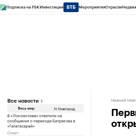
Подписка на РБК
Инвестиции
Мероприятия
Отрасли
Недви
РБК Курсы
РБК Life
Тренды
Визионеры
Национальные проекты
Горо
Газета
Спецпроекты СПб
Конференции СПб
Спецпроекты
Проверк
Нижний Нов
Все новости
Н.Новгород
Весь мир
Перв
В «Локомотиве» ответили на
сообщения о переходе Батракова в
откр
«Галатасарай»
Спорт