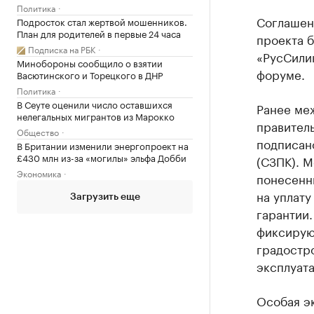
Политика
Соглашен
Подросток стал жертвой мошенников.
План для родителей в первые 24 часа
проекта 
Подписка на РБК
«РусСили
Минобороны сообщило о взятии
форуме.
Васютинского и Торецкого в ДНР
Политика
В Сеуте оценили число оставшихся
Ранее ме
нелегальных мигрантов из Марокко
правител
Общество
подписан
В Британии изменили энергопроект на
£430 млн из-за «могилы» эльфа Добби
(СЗПК). М
Экономика
понесенн
на уплату
Загрузить еще
гарантии.
фиксирую
градостро
эксплуат
Особая э