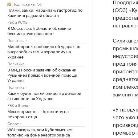
Предприя
Подписка на РБК
(ОЭЗ) «К
Пляжи, замки, марципан: гастрогид по
Калининградской области
предостав
РБК и РСХБ
направлен
В Московской области объявили
беспилотную опасность
Силикагел
Политика
Минобороны сообщило об ударах по
промышле
энергообъектам и аэродрому на
индустри
Украине
предприя
Политика
В МИД России заявили об оказании
приорите
Румынией прямой военной помощи
среднето
Украине
комплекс
Политика
Каким будет новый эпицентр деловой
заменит м
активности на Ходынке
РБК и Stone
«У проду
Месси прилетел в Аргентину на
чего уже
похороны отца
Спорт
производс
WSJ раскрыла, чем Куба заменяет
премьер 
топливо на фоне энергокризиса