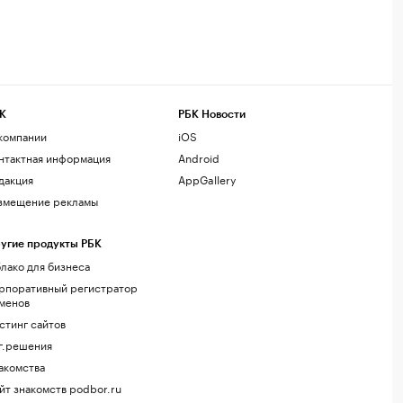
К
РБК Новости
компании
iOS
нтактная информация
Android
дакция
AppGallery
змещение рекламы
угие продукты РБК
лако для бизнеса
рпоративный регистратор
менов
стинг сайтов
г.решения
акомства
йт знакомств podbor.ru