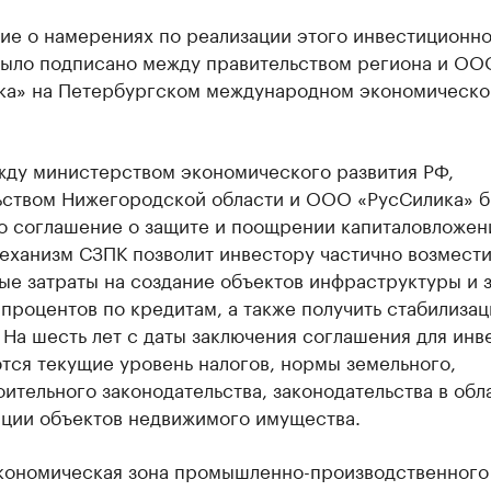
ие о намерениях по реализации этого инвестиционно
было подписано между правительством региона и ОО
ка» на Петербургском международном экономическ
жду министерством экономического развития РФ,
ьством Нижегородской области и ООО «РусСилика» 
о соглашение о защите и поощрении капиталовложен
еханизм СЗПК позволит инвестору частично возмести
ые затраты на создание объектов инфраструктуры и 
 процентов по кредитам, а также получить стабилиза
 На шесть лет с даты заключения соглашения для инв
тся текущие уровень налогов, нормы земельного,
ительного законодательства, законодательства в обл
ации объектов недвижимого имущества.
кономическая зона промышленно-производственного