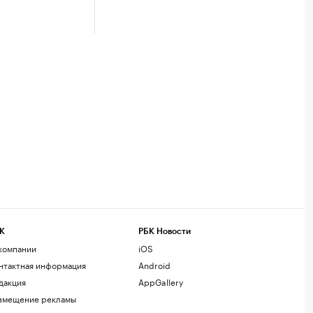
К
РБК Новости
компании
iOS
нтактная информация
Android
дакция
AppGallery
змещение рекламы