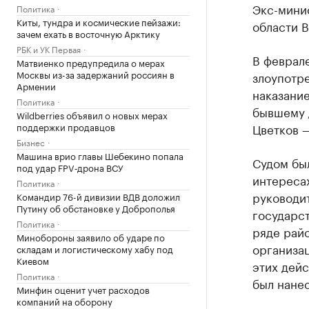
Экс-мини
Политика
Киты, тундра и космические пейзажи:
области В
зачем ехать в восточную Арктику
РБК и УК Первая
В феврале
Матвиенко предупредила о мерах
Москвы из-за задержаний россиян в
злоупотре
Армении
наказание
Политика
бывшему 
Wildberries объявил о новых мерах
поддержки продавцов
Цветков —
Бизнес
Машина врио главы Шебекино попала
Судом был
под удар FPV‑дрона ВСУ
интересах
Политика
руководи
Командир 76-й дивизии ВДВ доложил
Путину об обстановке у Доброполья
государс
Политика
ряде рай
Минобороны заявило об ударе по
организа
складам и логистическому хабу под
Киевом
этих дейс
Политика
был нанес
Минфин оценит учет расходов
компаний на оборону