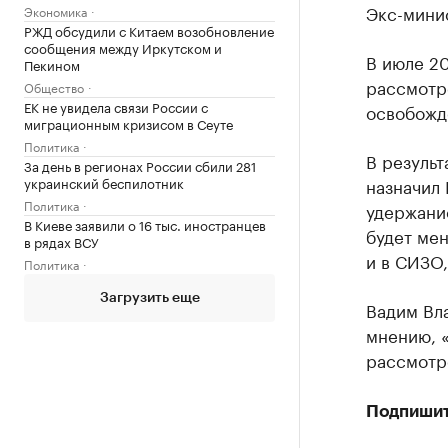
Экс-минис
Экономика
РЖД обсудили с Китаем возобновление
сообщения между Иркутском и
В июле 20
Пекином
рассмотр
Общество
ЕК не увидела связи России с
освобожд
миграционным кризисом в Сеуте
Политика
В резуль
За день в регионах России сбили 281
украинский беспилотник
назначил 
Политика
удержание
В Киеве заявили о 16 тыс. иностранцев
будет ме
в рядах ВСУ
и в СИЗО,
Политика
Загрузить еще
Вадим Вла
мнению, «
рассмотре
Подпишит