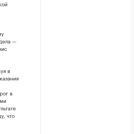
кой
му
 дела —
нис
уя в
казания
рог в
ими
льтате
у, что