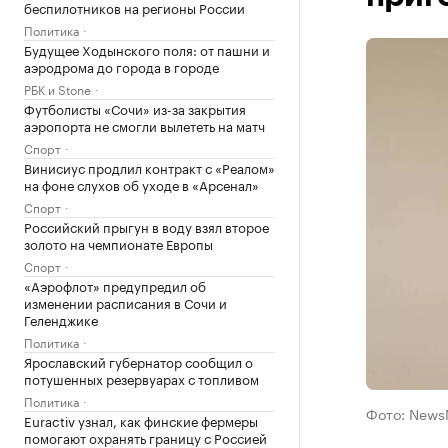
беспилотников на регионы России
Политика
Будущее Ходынского поля: от пашни и
аэродрома до города в городе
РБК и Stone
Футболисты «Сочи» из-за закрытия
аэропорта не смогли вылететь на матч
Спорт
Винисиус продлил контракт с «Реалом»
на фоне слухов об уходе в «Арсенал»
Спорт
Российский прыгун в воду взял второе
золото на чемпионате Европы
Спорт
«Аэрофлот» предупредил об
изменении расписания в Сочи и
Геленджике
Политика
Ярославский губернатор сообщил о
потушенных резервуарах с топливом
Политика
Фото: News
Euractiv узнал, как финские фермеры
помогают охранять границу с Россией