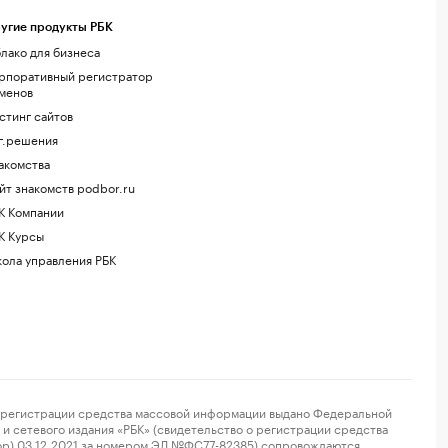
угие продукты РБК
лако для бизнеса
рпоративный регистратор
менов
стинг сайтов
г.решения
акомства
йт знакомств podbor.ru
К Компании
К Курсы
ола управления РБК
регистрации средства массовой информации выдано Федеральной
и сетевого издания «РБК» (свидетельство о регистрации средства
ор) 03.12.2021 за номером ЭЛ №ФС77-82385) сопровождаются