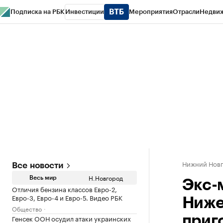
Подписка на РБК
Инвестиции
Мероприятия
Отрасли
Недви
РБК Курсы
РБК Life
Тренды
Визионеры
Национальные проекты
Горо
Газета
Спецпроекты СПб
Конференции СПб
Спецпроекты
Проверк
Нижний Нов
Все новости
Н.Новгород
Весь мир
Экс-
Отличия бензина классов Евро-2,
Евро-3, Евро-4 и Евро-5. Видео РБК
Ниже
Общество
Генсек ООН осудил атаки украинских
приг