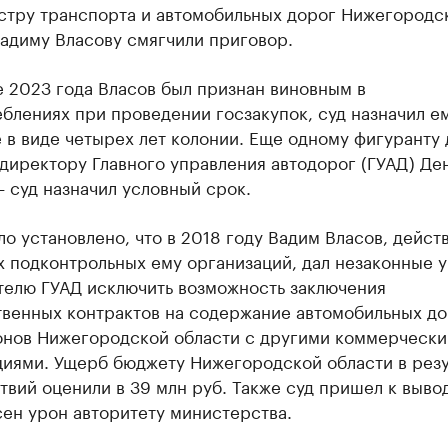
стру транспорта и автомобильных дорог Нижегородс
адиму Власову смягчили приговор.
 2023 года Власов был признан виновным в
блениях при проведении госзакупок, суд назначил е
 в виде четырех лет колонии. Еще одному фигуранту
директору Главного управления автодорог (ГУАД) Де
 суд назначил условный срок.
о установлено, что в 2018 году Вадим Власов, действ
 подконтрольных ему организаций, дал незаконные у
телю ГУАД исключить возможность заключения
твенных контрактов на содержание автомобильных до
онов Нижегородской области с другими коммерческ
циями. Ущерб бюджету Нижегородской области в резу
твий оценили в 39 млн руб. Также суд пришел к вывод
ен урон авторитету министерства.