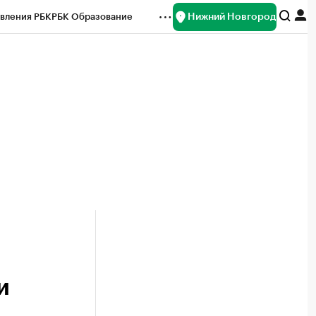
Нижний Новгород
вления РБК
РБК Образование
редитные рейтинги
Франшизы
нсы
Рынок наличной валюты
и