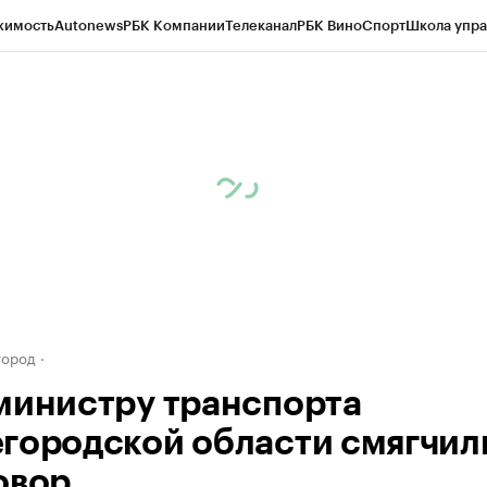
жимость
Autonews
РБК Компании
Телеканал
РБК Вино
Спорт
Школа упра
д
Стиль
Крипто
РБК Бизнес-среда
Дискуссионный клуб
Исследования
К
а контрагентов
Политика
Экономика
Бизнес
Технологии и медиа
Фина
город
министру транспорта
городской области смягчил
овор