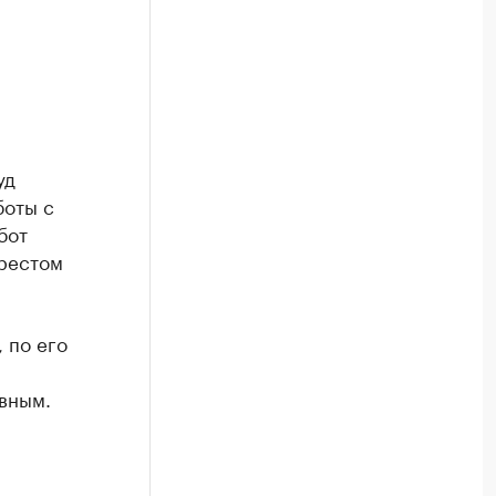
уд
боты с
бот
арестом
 по его
вным.