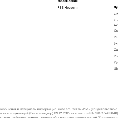
Уведомления
RSS Новости
Др
Об
Ко
до
Хо
Ре
Зн
Са
РБ
РБ
Шк
ения и материалы информационного агентства «РБК» (свидетельство о 
овых коммуникаций (Роскомнадзор) 09.12.2015 за номером ИА №ФС77-63848) 
 связи, информационных технологий и массовых коммуникаций (Роскомнадз