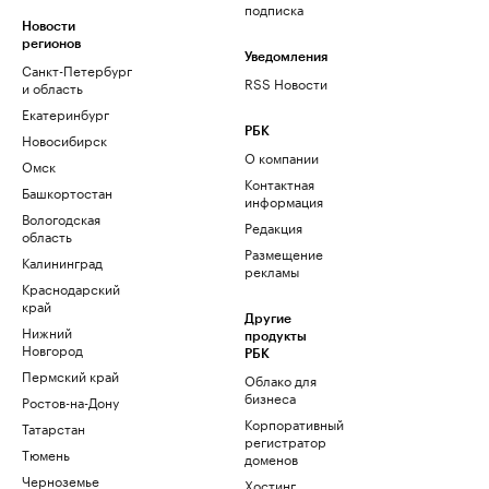
подписка
Новости
регионов
Уведомления
Санкт-Петербург
RSS Новости
и область
Екатеринбург
РБК
Новосибирск
О компании
Омск
Контактная
Башкортостан
информация
Вологодская
Редакция
область
Размещение
Калининград
рекламы
Краснодарский
край
Другие
Нижний
продукты
Новгород
РБК
Пермский край
Облако для
бизнеса
Ростов-на-Дону
Корпоративный
Татарстан
регистратор
Тюмень
доменов
Черноземье
Хостинг