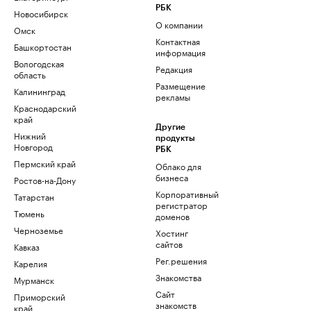
РБК
Новосибирск
О компании
Омск
Контактная
Башкортостан
информация
Вологодская
Редакция
область
Размещение
Калининград
рекламы
Краснодарский
край
Другие
Нижний
продукты
Новгород
РБК
Пермский край
Облако для
бизнеса
Ростов-на-Дону
Корпоративный
Татарстан
регистратор
Тюмень
доменов
Черноземье
Хостинг
сайтов
Кавказ
Рег.решения
Карелия
Знакомства
Мурманск
Сайт
Приморский
знакомств
край