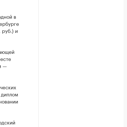
одной в
тербурге
 руб.) и
вающей
месте
м —
ических
 диплом
сновании
одский