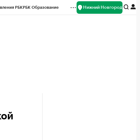
Нижний Новгород
вления РБК
РБК Образование
редитные рейтинги
Франшизы
нсы
Рынок наличной валюты
кой