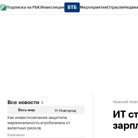
Подписка на РБК
Инвестиции
Мероприятия
Отрасли
Недви
РБК Курсы
РБК Life
Тренды
Визионеры
Национальные проекты
Горо
Газета
Спецпроекты СПб
Конференции СПб
Спецпроекты
Проверк
Нижний Нов
Все новости
Н.Новгород
Весь мир
ИТ с
Как инвесткомпания защитила
маржинальность агробизнеса от
зарп
валютных рисков
Компании