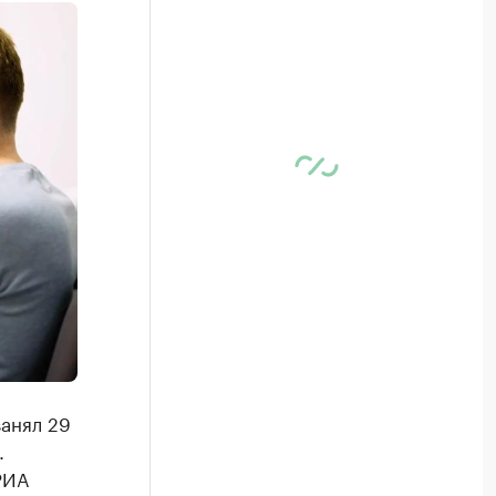
занял 29
.
РИА