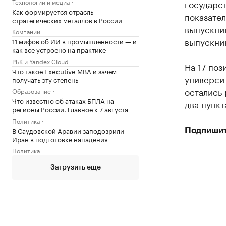
Технологии и медиа
государст
Как формируется отрасль
показател
стратегических металлов в России
выпускник
Компании
выпускник
11 мифов об ИИ в промышленности — и
как все устроено на практике
РБК и Yandex Cloud
На 17 по
Что такое Executive MBA и зачем
университ
получать эту степень
остались 
Образование
Что известно об атаках БПЛА на
два пункт
регионы России. Главное к 7 августа
Политика
В Саудовской Аравии заподозрили
Подпишит
Иран в подготовке нападения
Политика
Загрузить еще