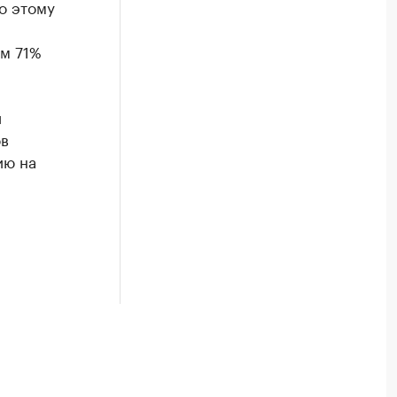
о этому
ом 71%
й
ов
ию на