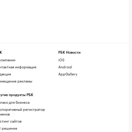
К
РБК Новости
компании
iOS
нтактная информация
Android
дакция
AppGallery
змещение рекламы
угие продукты РБК
лако для бизнеса
рпоративный регистратор
менов
стинг сайтов
г.решения