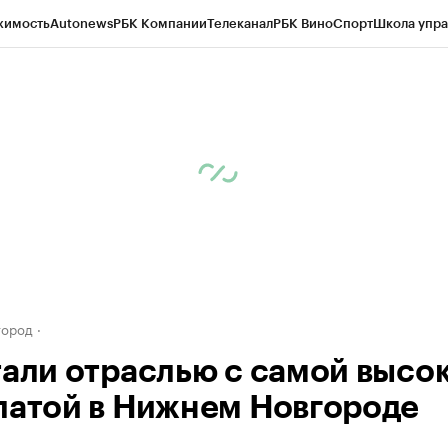
жимость
Autonews
РБК Компании
Телеканал
РБК Вино
Спорт
Школа упра
д
Стиль
Крипто
РБК Бизнес-среда
Дискуссионный клуб
Исследования
К
а контрагентов
Политика
Экономика
Бизнес
Технологии и медиа
Фина
город
тали отраслью с самой высо
латой в Нижнем Новгороде