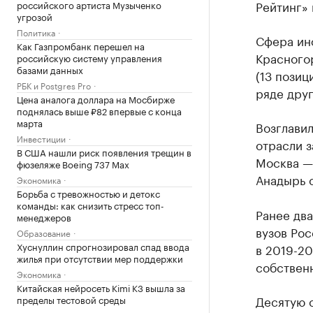
Рейтинг» 
российского артиста Музыченко
угрозой
Политика
Сфера ин
Как Газпромбанк перешел на
Красногор
российскую систему управления
базами данных
(13 позици
РБК и Postgres Pro
ряде друг
Цена аналога доллара на Мосбирже
поднялась выше ₽82 впервые с конца
марта
Возглави
Инвестиции
отрасли з
В США нашли риск появления трещин в
Москва — 
фюзеляже Boeing 737 Max
Анадырь с
Экономика
Борьба с тревожностью и детокс
команды: как снизить стресс топ-
Ранее дв
менеджеров
вузов Рос
Образование
Хуснуллин спрогнозировал спад ввода
в 2019-20
жилья при отсутствии мер поддержки
собственн
Экономика
Китайская нейросеть Kimi K3 вышла за
Десятую 
пределы тестовой среды