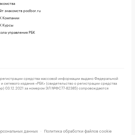
акомства
йт знакомств podbor.ru
К Компании
К Курсы
ола управления РБК
регистрации средства массовой информации выдано Федеральной
и сетевого издания «РБК» (свидетельство о регистрации средства
ор) 03.12.2021 за номером ЭЛ №ФС77-82385) сопровождаются
ерсональных данных
Политика обработки файлов cookie
·