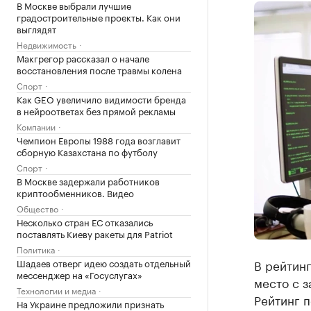
В Москве выбрали лучшие
градостроительные проекты. Как они
выглядят
Недвижимость
Макгрегор рассказал о начале
восстановления после травмы колена
Спорт
Как GEO увеличило видимости бренда
в нейроответах без прямой рекламы
Компании
Чемпион Европы 1988 года возглавит
сборную Казахстана по футболу
Спорт
В Москве задержали работников
криптообменников. Видео
Общество
Несколько стран ЕС отказались
поставлять Киеву ракеты для Patriot
Политика
Шадаев отверг идею создать отдельный
В рейтинг
мессенджер на «Госуслугах»
место с з
Технологии и медиа
Рейтинг 
На Украине предложили признать