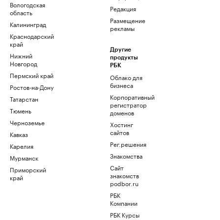
Вологодская
Редакция
область
Размещение
Калининград
рекламы
Краснодарский
край
Другие
Нижний
продукты
Новгород
РБК
Пермский край
Облако для
бизнеса
Ростов-на-Дону
Корпоративный
Татарстан
регистратор
Тюмень
доменов
Черноземье
Хостинг
сайтов
Кавказ
Рег.решения
Карелия
Знакомства
Мурманск
Сайт
Приморский
знакомств
край
podbor.ru
РБК
Компании
РБК Курсы