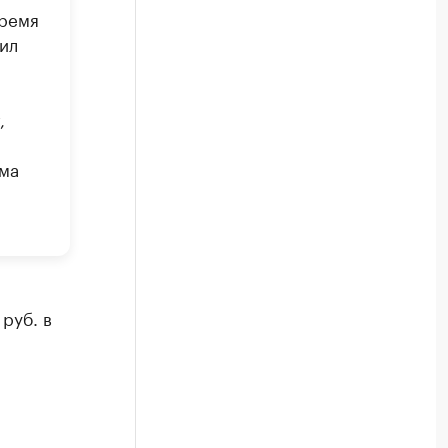
время
ил
,
йма
руб. в