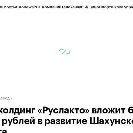
жимость
Autonews
РБК Компании
Телеканал
РБК Вино
Спорт
Школа упра
д
Стиль
Крипто
РБК Бизнес-среда
Дискуссионный клуб
Исследования
К
а контрагентов
Политика
Экономика
Бизнес
Технологии и медиа
Фина
город
холдинг «Руслакто» вложит 
 рублей в развитие Шахунск
га