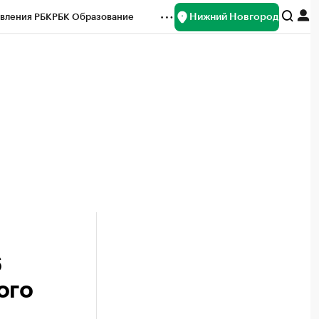
Нижний Новгород
вления РБК
РБК Образование
редитные рейтинги
Франшизы
нсы
Рынок наличной валюты
6
ого