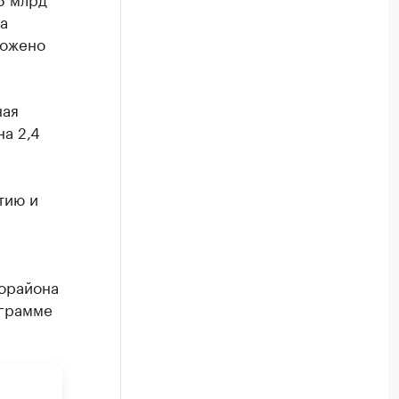
а
ложено
ная
на 2,4
тию и
рорайона
ограмме