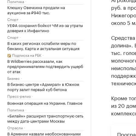
Политика
руб. в пр
Клюшку Овечкина продали на
аукционе за ₽940 тыс.
Нижегоро
Спорт
около 5 м
УЕФА сохранил бойкот ЧМ из-за утраты
доверия к Инфантино
Средства
Спорт
В каких регионах ослабили меры по
долина». 
бензину. Карта и актуальная ситуация
тыс. голо
Подписка на РБК
молочного
В Wildberries рассказали, как
предпринимателям подтвердить ущерб
неисполь
от атак
поддержк
Бизнес
техническ
В бизнес-центре «Адмирал» в Южном
порту залит первый куб бетона
Пресс-релиз
Кроме то
Военная операция на Украине. Главное
из 20 до
Политика
комплексн
«Билайн» расширил транспортную сеть
между дата-центрами Москвы
Отрасли
Програ
В Армении назвали необоснованными