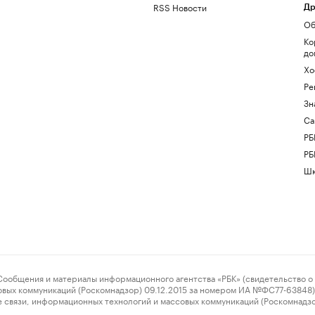
RSS Новости
Др
Об
Ко
до
Хо
Ре
Зн
Са
РБ
РБ
Шк
ения и материалы информационного агентства «РБК» (свидетельство о 
овых коммуникаций (Роскомнадзор) 09.12.2015 за номером ИА №ФС77-63848) 
 связи, информационных технологий и массовых коммуникаций (Роскомнадз