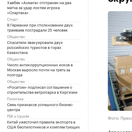
Хавбек «Ахмата» отстранен на два
матча за удар локтем игрока
«Спартака»
Спорт
В Германии при столкновении двух
трамваев пострадали 25 человек
Общество
Спасатели эвакуировали двух
российских туристов в горах
Казахстана
Общество
Число антикоррупционных исков в
Москве выросло почти на треть за
полгода
Общество
«Росатом» подписал соглашение о
строительстве ветропарка в Киргизии
Политика
Семь признаков успешного бизнес-
центра
РБК и Upside
Фото: Прес
Китай ужесточил правила экспорта в
США беспилотников и комплектующих
Агрохолди