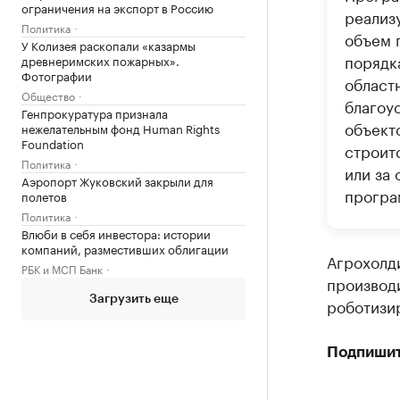
ограничения на экспорт в Россию
реализ
Политика
объем 
У Колизея раскопали «казармы
порядка
древнеримских пожарных».
Фотографии
област
Общество
благоу
Генпрокуратура признала
объект
нежелательным фонд Human Rights
Foundation
строит
Политика
или за 
Аэропорт Жуковский закрыли для
програ
полетов
Политика
Влюби в себя инвестора: истории
компаний, разместивших облигации
Агрохолд
РБК и МСП Банк
производи
Загрузить еще
роботизи
Подпишит