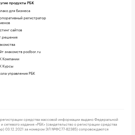
угие продукты РБК
лако для бизнеса
рпоративный регистратор
менов
стинг сайтов
г.решения
акомства
йт знакомств podbor.ru
К Компании
К Курсы
ола управления РБК
регистрации средства массовой информации выдано Федеральной
и сетевого издания «РБК» (свидетельство о регистрации средства
ор) 03.12.2021 за номером ЭЛ №ФС77-82385) сопровождаются