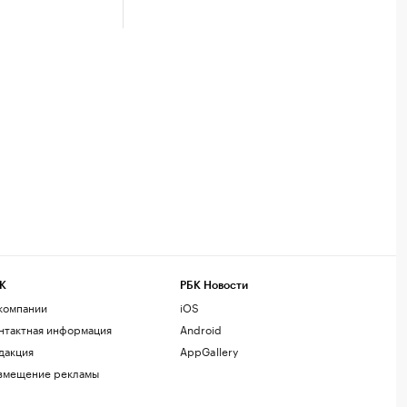
К
РБК Новости
компании
iOS
нтактная информация
Android
дакция
AppGallery
змещение рекламы