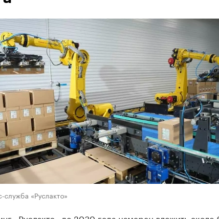
с-служба «Руслакто»
нг «Руслакто» до 2030 года намерен вложить около 