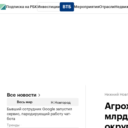
Подписка на РБК
Инвестиции
Мероприятия
Отрасли
Недви
РБК Курсы
РБК Life
Тренды
Визионеры
Национальные проекты
Горо
Газета
Спецпроекты СПб
Конференции СПб
Спецпроекты
Проверк
Нижний Нов
Все новости
Н.Новгород
Весь мир
Агро
Бывший сотрудник Google запустил
сервис, пародирующий работу чат-
млрд
бота
Тренды
окру