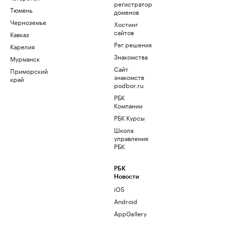
регистратор
Тюмень
доменов
Черноземье
Хостинг
сайтов
Кавказ
Рег.решения
Карелия
Знакомства
Мурманск
Сайт
Приморский
знакомств
край
podbor.ru
РБК
Компании
РБК Курсы
Школа
управления
РБК
РБК
Новости
iOS
Android
AppGallery