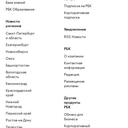
База знаний
Подписка на РБК
РБК Образование
Корпоративная
подписка
Новости
регионов
Уведомления
Санкт-Петербург
RSS Новости
и область
Екатеринбург
РБК
Новосибирск
О компании
Омск
Контактная
Башкортостан
информация
Вологодская
Редакция
область
Размещение
Калининград
рекламы
Краснодарский
край
Другие
Нижний
продукты
Новгород
РБК
Пермский край
Облако для
бизнеса
Ростов-на-Дону
Корпоративный
Татарстан