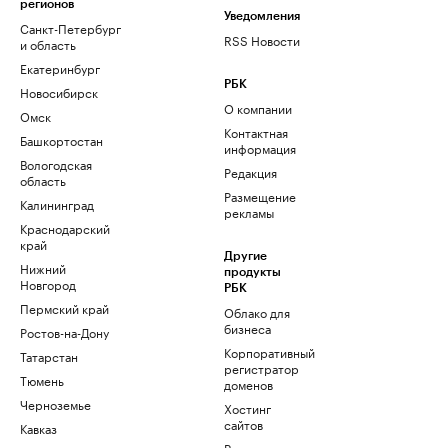
регионов
Уведомления
Санкт-Петербург
RSS Новости
и область
Екатеринбург
РБК
Новосибирск
О компании
Омск
Контактная
Башкортостан
информация
Вологодская
Редакция
область
Размещение
Калининград
рекламы
Краснодарский
край
Другие
Нижний
продукты
Новгород
РБК
Пермский край
Облако для
бизнеса
Ростов-на-Дону
Корпоративный
Татарстан
регистратор
Тюмень
доменов
Черноземье
Хостинг
сайтов
Кавказ
Рег.решения