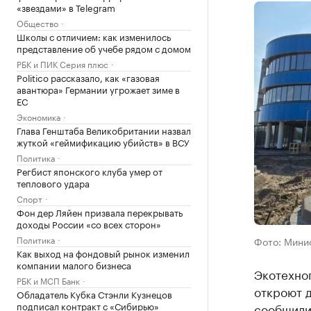
«звездами» в Telegram
Общество
Школы с отличием: как изменилось
представление об учебе рядом с домом
РБК и ПИК Серия плюс
Politico рассказало, как «газовая
авантюра» Германии угрожает зиме в
ЕС
Экономика
Глава Генштаба Великобритании назвал
жуткой «геймификацию убийств» в ВСУ
Политика
Регбист японского клуба умер от
теплового удара
Спорт
Фон дер Ляйен призвала перекрывать
доходы России «со всех сторон»
Политика
Фото: Мини
Как выход на фондовый рынок изменил
компании малого бизнеса
Экотехно
РБК и МСП Банк
откроют д
Обладатель Кубка Стэнли Кузнецов
подписал контракт с «Сибирью»
сообщили