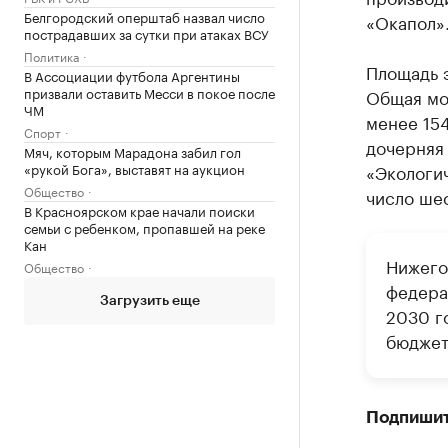
Белгородский оперштаб назвал число
«Окапол»
пострадавших за сутки при атаках ВСУ
Политика
Площадь э
В Ассоциации футбола Аргентины
призвали оставить Месси в покое после
Общая мо
ЧМ
менее 154
Спорт
дочерняя
Мяч, которым Марадона забил гол
«рукой Бога», выставят на аукцион
«Экологи
Общество
число шес
В Красноярском крае начали поиски
семьи с ребенком, пропавшей на реке
Кан
Нижего
Общество
федера
Загрузить еще
2030 го
бюджет
Подпишит