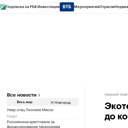
Подписка на РБК
Инвестиции
Мероприятия
Отрасли
Недви
РБК Курсы
РБК Life
Тренды
Визионеры
Национальные проекты
Горо
Газета
Спецпроекты СПб
Конференции СПб
Спецпроекты
Проверк
Нижний Нов
Все новости
Н.Новгород
Весь мир
Экот
Умер отец Лионеля Месси
до к
Спорт
Россиянина арестовали за
финансирование терроризма