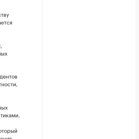
ству
ается
,
ных
дентов
тности,
ных
тиками.
оторый
ания