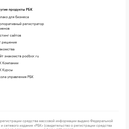
угие продукты РБК
лако для бизнеса
рпоративный регистратор
менов
стинг сайтов
г.решения
акомства
йт знакомств podbor.ru
К Компании
К Курсы
ола управления РБК
регистрации средства массовой информации выдано Федеральной
и сетевого издания «РБК» (свидетельство о регистрации средства