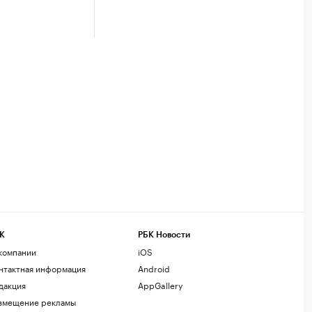
К
РБК Новости
компании
iOS
нтактная информация
Android
дакция
AppGallery
змещение рекламы