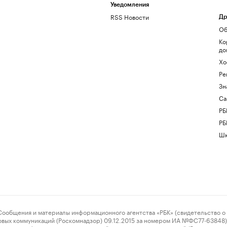
Уведомления
RSS Новости
Др
Об
Ко
до
Хо
Ре
Зн
Са
РБ
РБ
Шк
ения и материалы информационного агентства «РБК» (свидетельство о 
овых коммуникаций (Роскомнадзор) 09.12.2015 за номером ИА №ФС77-63848) 