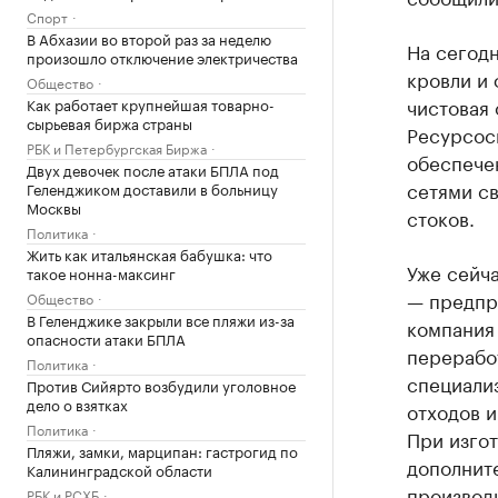
Спорт
В Абхазии во второй раз за неделю
На сегод
произошло отключение электричества
кровли и 
Общество
чистовая 
Как работает крупнейшая товарно-
сырьевая биржа страны
Ресурсос
РБК и Петербургская Биржа
обеспече
Двух девочек после атаки БПЛА под
сетями с
Геленджиком доставили в больницу
Москвы
стоков.
Политика
Жить как итальянская бабушка: что
Уже сейч
такое нонна-максинг
— предпр
Общество
В Геленджике закрыли все пляжи из-за
компания
опасности атаки БПЛА
перерабо
Политика
специали
Против Сийярто возбудили уголовное
дело о взятках
отходов и
Политика
При изго
Пляжи, замки, марципан: гастрогид по
дополнит
Калининградской области
производ
РБК и РСХБ