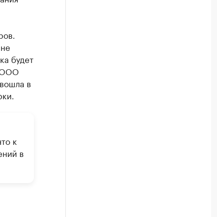
ров.
 не
ка будет
» ООО
вошла в
рки.
то к
ений в