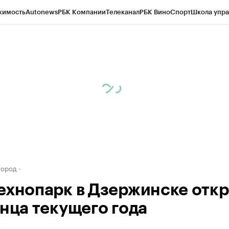
жимость
Autonews
РБК Компании
Телеканал
РБК Вино
Спорт
Школа упра
д
Стиль
Крипто
РБК Бизнес-среда
Дискуссионный клуб
Исследования
К
а контрагентов
Политика
Экономика
Бизнес
Технологии и медиа
Фина
город
ехнопарк в Дзержинске отк
онца текущего года