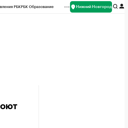
Нижний Новгород
вления РБК
РБК Образование
редитные рейтинги
Франшизы
нсы
Рынок наличной валюты
роют