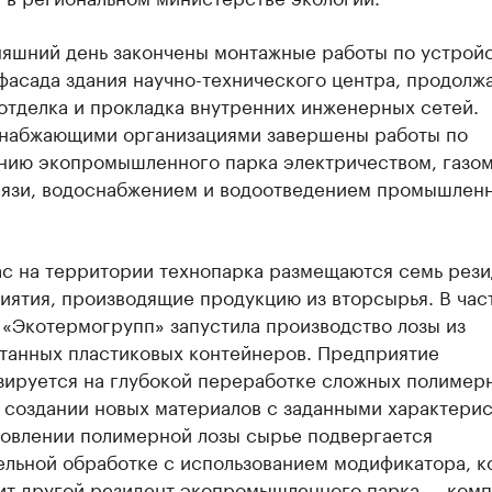
няшний день закончены монтажные работы по устрой
фасада здания научно-технического центра, продолж
отделка и прокладка внутренних инженерных сетей.
набжающими организациями завершены работы по
нию экопромышленного парка электричеством, газом
вязи, водоснабжением и водоотведением промышлен
ас на территории технопарка размещаются семь рези
иятия, производящие продукцию из вторсырья. В час
 «Экотермогрупп» запустила производство лозы из
танных пластиковых контейнеров. Предприятие
зируется на глубокой переработке сложных полимер
 создании новых материалов с заданными характерис
товлении полимерной лозы сырье подвергается
ельной обработке с использованием модификатора, к
ит другой резидент экопромышленного парка — комп