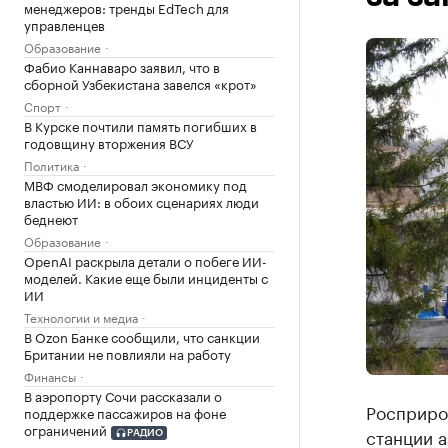
менеджеров: тренды EdTech для
управленцев
Образование
Фабио Каннаваро заявил, что в
сборной Узбекистана завелся «крот»
Спорт
В Курске почтили память погибших в
годовщину вторжения ВСУ
Политика
МВФ смоделировал экономику под
властью ИИ: в обоих сценариях люди
беднеют
Образование
OpenAI раскрыла детали о побеге ИИ-
моделей. Какие еще были инциденты с
ИИ
Технологии и медиа
В Ozon Банке сообщили, что санкции
Британии не повлияли на работу
Финансы
В аэропорту Сочи рассказали о
Росприро
поддержке пассажиров на фоне
ограничений
станции 
РАДИО