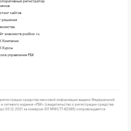
рпоративный регистратор
менов
стинг сайтов
г.решения
акомства
йт знакомств podbor.ru
К Компании
К Курсы
ола управления РБК
регистрации средства массовой информации выдано Федеральной
и сетевого издания «РБК» (свидетельство о регистрации средства
ор) 03.12.2021 за номером ЭЛ №ФС77-82385) сопровождаются