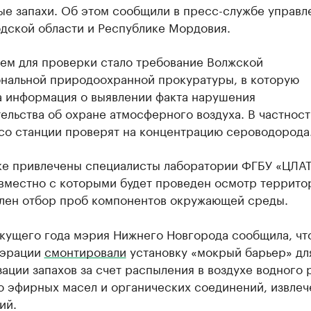
ые запахи. Об этом сообщили в пресс-службе управл
дской области и Республике Мордовия.
ем для проверки стало требование Волжской
нальной природоохранной прокуратуры, в которую
а информация о выявлении факта нарушения
ельства об охране атмосферного воздуха. В частност
со станции проверят на концентрацию сероводорода
ке привлечены специалисты лаборатории ФГБУ «ЦЛА
вместно с которыми будет проведен осмотр террито
лен отбор проб компонентов окружающей среды.
кущего года мэрия Нижнего Новгорода сообщила, чт
аэрации
смонтировали
установку «мокрый барьер» дл
ации запахов за счет распыления в воздухе водного 
ю эфирных масел и органических соединений, извле
ий.