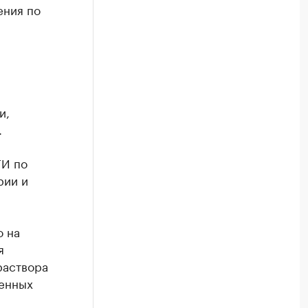
ения по
и,
.
ТИ по
рии и
о на
я
раствора
ченных