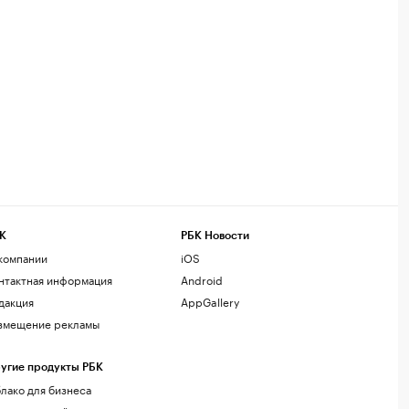
К
РБК Новости
компании
iOS
нтактная информация
Android
дакция
AppGallery
змещение рекламы
угие продукты РБК
лако для бизнеса