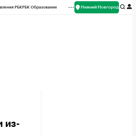
Нижний Новгород
вления РБК
РБК Образование
редитные рейтинги
Франшизы
нсы
Рынок наличной валюты
 из-