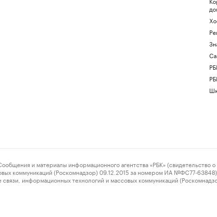
Ко
до
Хо
Ре
Зн
Са
РБ
РБ
Шк
ения и материалы информационного агентства «РБК» (свидетельство о 
овых коммуникаций (Роскомнадзор) 09.12.2015 за номером ИА №ФС77-63848) 
 связи, информационных технологий и массовых коммуникаций (Роскомнадз