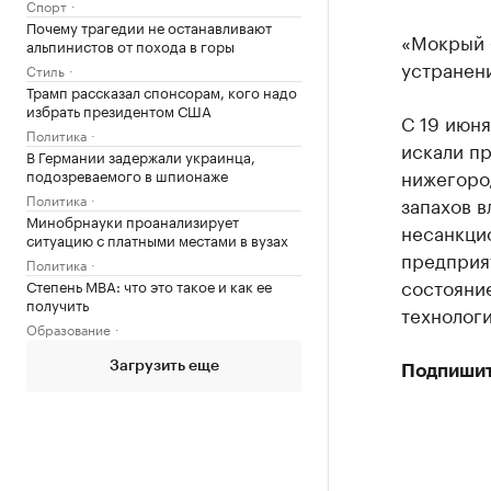
Спорт
Почему трагедии не останавливают
«Мокрый 
альпинистов от похода в горы
устранен
Стиль
Трамп рассказал спонсорам, кого надо
избрать президентом США
С 19 июн
Политика
искали пр
В Германии задержали украинца,
нижегород
подозреваемого в шпионаже
Политика
запахов в
Минобрнауки проанализирует
несанкци
ситуацию с платными местами в вузах
предприят
Политика
состояни
Степень MBA: что это такое и как ее
получить
технолог
Образование
Загрузить еще
Подпишит