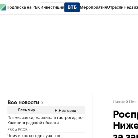
Подписка на РБК
Инвестиции
Мероприятия
Отрасли
Недви
РБК Курсы
РБК Life
Тренды
Визионеры
Национальные проекты
Горо
Газета
Спецпроекты СПб
Конференции СПб
Спецпроекты
Проверк
Нижний Нов
Все новости
Н.Новгород
Весь мир
Росп
Пляжи, замки, марципан: гастрогид по
Калининградской области
Ниже
РБК и РСХБ
Чему и как сегодня учат топ-
за за