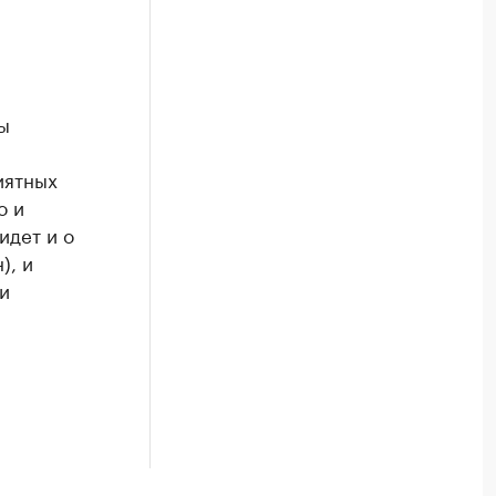
ы
иятных
о и
идет и о
), и
и