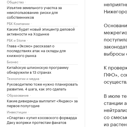
Общество
неприятн
Изъятие земельного участка за
Нижегоро
неиспользование: риски для
собственников
РБК Компании
Основани
Каким будет новый эпицентр деловой
межрегио
активности на Ходынке
поступил
РБК и Stone
законодат
Глава «Эксмо» рассказал о
последствиях атак на склады для
выбросы 
книжного рынка
Бизнес
К провер
Китайскую шпионскую программу
обнаружили в 13 странах
ПФО», со
Технологии и медиа
осуществ
Руководителю тоже нужно планировать
развитие. 4 шага, как это сделать
В июле те
Образование
Какие дивиденды выплатит «Яндекс» за
станции 
первое полугодие
нейтрализ
Инвестиции
со смесь
«Спартак» купил косовского форварда
Даку вопреки протестам фанатов
из растен