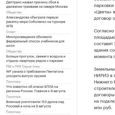
Дептранс назвал причину сбоя в
парковки
движении трамваев на севере Москвы
«Цветы» 
Общество
Александрова обыграла первую
договор о
ракетку мира Соболенко на турнире
WTA
Согласно 
Спорт
площадью 
Минпросвещения обновило
федеральный список учебников для
составит 
школ
здания со
Общество
момента 
Больше прогулок, свежего воздуха и
отдыха: квартиры рядом с парками
РБК и ПИК Серия плюс
Земельный
WP узнала о требовании Пентагона
НИРИЗ в 
ускорить выпуск оружия
Нижнего 
Политика
Что известно об атаках БПЛА на
строитель
регионы России. Главное к 9 августа
договоры
Политика
на подклю
Военные уничтожили 153 дрона над
Россией в ночь на 9 августа
млн руб.
Политика