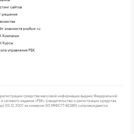
стинг сайтов
г.решения
акомства
йт знакомств podbor.ru
К Компании
К Курсы
ола управления РБК
регистрации средства массовой информации выдано Федеральной
и сетевого издания «РБК» (свидетельство о регистрации средства
ор) 03.12.2021 за номером ЭЛ №ФС77-82385) сопровождаются