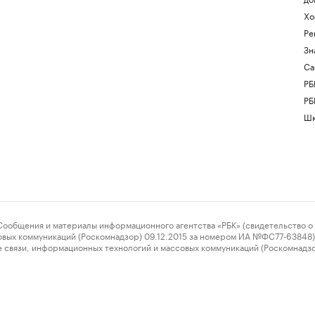
Хо
Ре
Зн
Са
РБ
РБ
Шк
ения и материалы информационного агентства «РБК» (свидетельство о 
овых коммуникаций (Роскомнадзор) 09.12.2015 за номером ИА №ФС77-63848) 
 связи, информационных технологий и массовых коммуникаций (Роскомнадз