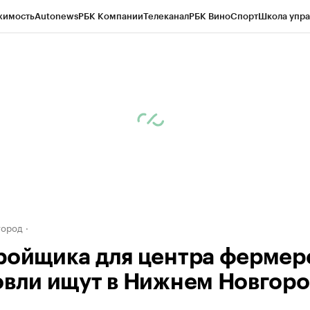
жимость
Autonews
РБК Компании
Телеканал
РБК Вино
Спорт
Школа упра
д
Стиль
Крипто
РБК Бизнес-среда
Дискуссионный клуб
Исследования
К
а контрагентов
Политика
Экономика
Бизнес
Технологии и медиа
Фина
город
ройщика для центра фермер
овли ищут в Нижнем Новгор