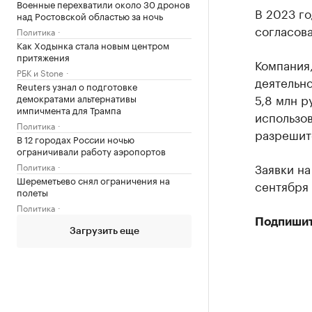
Военные перехватили около 30 дронов
В 2023 г
над Ростовской областью за ночь
согласов
Политика
Как Ходынка стала новым центром
притяжения
Компания,
РБК и Stone
деятельно
Reuters узнал о подготовке
5,8 млн р
демократами альтернативы
импичмента для Трампа
использов
Политика
разрешит
В 12 городах России ночью
ограничивали работу аэропортов
Заявки на
Политика
Шереметьево снял ограничения на
сентября 
полеты
Политика
Подпишит
Загрузить еще