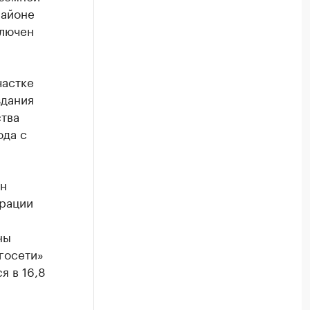
районе
ключен
частке
здания
ства
ода с
ан
трации
ны
госети»
я в 16,8