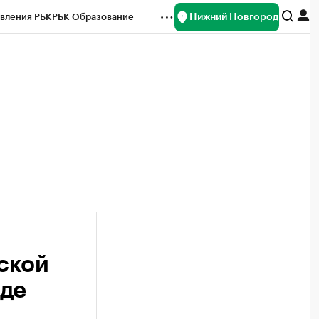
Нижний Новгород
вления РБК
РБК Образование
редитные рейтинги
Франшизы
нсы
Рынок наличной валюты
ской
оде