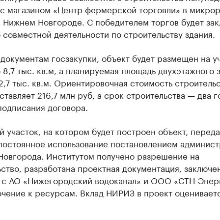
 с магазином «Центр фермерской торговли» в микро
в Нижнем Новгороде. С победителем торгов будет за
 совместной деятельности по строительству здания.
документам госзакупки, объект будет размещен на у
8,7 тыс. кв.м, а планируемая площадь двухэтажного 
2,7 тыс. кв.м. Ориентировочная стоимость строитель
ставляет 216,7 млн руб, а срок строительства — два г
подписания договора.
 участок, на котором будет построен объект, перед
постоянное использование постановлением админис
Новгорода. Институтом получено разрешение на
ство, разработана проектная документация, заключе
 с АО «Нижегородский водоканал» и ООО «СТН-Энер
чение к ресурсам. Вклад НИРИЗ в проект оцениваетс