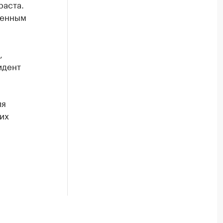
раста.
венным
,
идент
ля
их