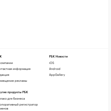
К
РБК Новости
компании
iOS
нтактная информация
Android
дакция
AppGallery
змещение рекламы
угие продукты РБК
лако для бизнеса
рпоративный регистратор
менов