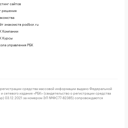
стинг сайтов
г.решения
акомства
йт знакомств podbor.ru
К Компании
К Курсы
ола управления РБК
регистрации средства массовой информации выдано Федеральной
и сетевого издания «РБК» (свидетельство о регистрации средства
ор) 03.12.2021 за номером ЭЛ №ФС77-82385) сопровождаются