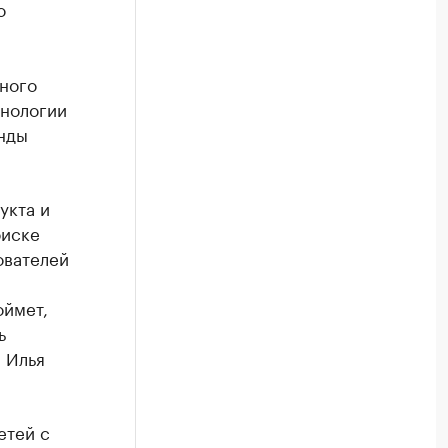
о
ного
хнологии
нды
укта и
оиске
ователей
оймет,
ь
 Илья
етей с