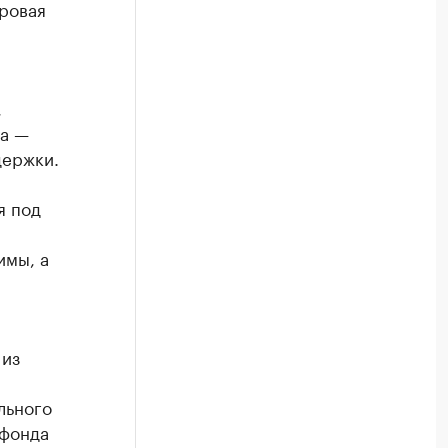
ровая
,
са —
держки.
я под
имы, а
 из
льного
 фонда