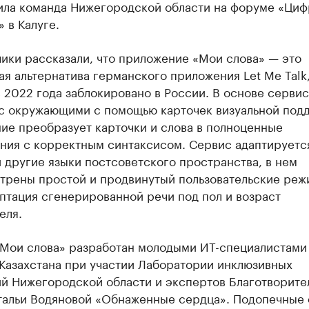
ила команда Нижегородской области на форуме «Циф
 в Калуге.
ики рассказали, что приложение «Мои слова» — это
я альтернатива германского приложения Let Me Talk
 2022 года заблокировано в России. В основе серви
с окружающими с помощью карточек визуальной под
ие преобразует карточки и слова в полноценные
ния с корректным синтаксисом. Сервис адаптируетс
 другие языки постсоветского пространства, в нем
трены простой и продвинутый пользовательские реж
птация сгенерированной речи под пол и возраст
еля.
«Мои слова» разработан молодыми ИТ-специалистами
 Казахстана при участии Лаборатории инклюзивных
ий Нижегородской области и экспертов Благотворите
тальи Водяновой «Обнаженные сердца». Подопечные