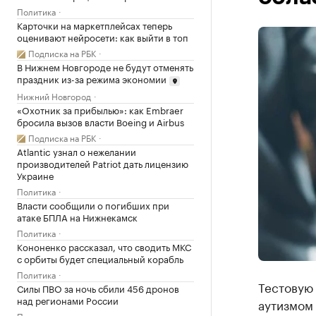
Политика
Карточки на маркетплейсах теперь
оценивают нейросети: как выйти в топ
Подписка на РБК
В Нижнем Новгороде не будут отменять
праздник из-за режима экономии
Нижний Новгород
«Охотник за прибылью»: как Embraer
бросила вызов власти Boeing и Airbus
Подписка на РБК
Atlantic узнал о нежелании
производителей Patriot дать лицензию
Украине
Политика
Власти сообщили о погибших при
атаке БПЛА на Нижнекамск
Политика
Кононенко рассказал, что сводить МКС
с орбиты будет специальный корабль
Политика
Тестовую
Силы ПВО за ночь сбили 456 дронов
над регионами России
аутизмом
Политика