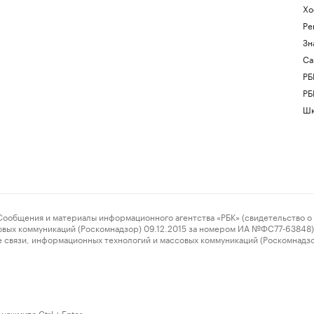
Хо
Ре
Зн
Са
РБ
РБ
Шк
ения и материалы информационного агентства «РБК» (свидетельство о 
овых коммуникаций (Роскомнадзор) 09.12.2015 за номером ИА №ФС77-63848) 
 связи, информационных технологий и массовых коммуникаций (Роскомнадз
нажмите Ctrl + Enter