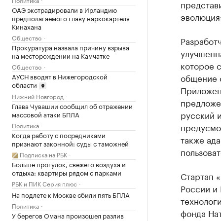
представ
ОАЭ экстрадировали в Ирландию
эволюция»
предполагаемого главу наркокартеля
Кинахана
Общество
Разработч
Прокуратура назвала причину взрыва
улучшенна
на месторождении на Камчатке
которое с
Общество
АУСН вводят в Нижегородской
общение 
области
Приложен
Нижний Новгород
предложе
Глава Чувашии сообщил об отражении
русский и
массовой атаки БПЛА
предусмо
Политика
Когда работу с посредниками
также ада
признают законной: суды с таможней
пользоват
Подписка на РБК
Больше прогулок, свежего воздуха и
отдыха: квартиры рядом с парками
Стартап 
РБК и ПИК Серия плюс
России и
На подлете к Москве сбили пять БПЛА
технолог
Политика
фонда На
У берегов Омана произошел разлив