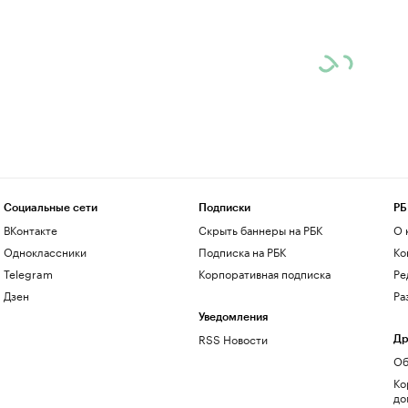
Социальные сети
Подписки
РБ
ВКонтакте
Скрыть баннеры на РБК
О 
Одноклассники
Подписка на РБК
Ко
Telegram
Корпоративная подписка
Ре
Дзен
Ра
Уведомления
RSS Новости
Др
Об
Ко
до