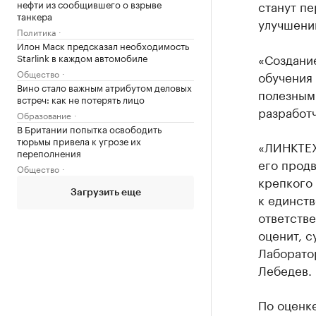
станут пе
нефти из сообщившего о взрыве
танкера
улучшени
Политика
Илон Маск предсказал необходимость
«Создани
Starlink в каждом автомобиле
Общество
обучения 
Вино стало важным атрибутом деловых
полезным
встреч: как не потерять лицо
разработ
Образование
В Британии попытка освободить
тюрьмы привела к угрозе их
«ЛИНКТЕХ
переполнения
его продв
Общество
крепкого 
Загрузить еще
к единст
ответстве
оценит, с
Лаборато
Лебедев.
По оценке