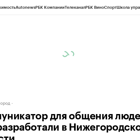
жимость
Autonews
РБК Компании
Телеканал
РБК Вино
Спорт
Школа упра
д
Стиль
Крипто
РБК Бизнес-среда
Дискуссионный клуб
Исследования
К
а контрагентов
Политика
Экономика
Бизнес
Технологии и медиа
Фина
город
уникатор для общения люде
разработали в Нижегородск
сти