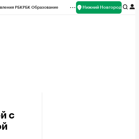
Нижний Новгород
вления РБК
РБК Образование
редитные рейтинги
Франшизы
нсы
Рынок наличной валюты
й с
ой