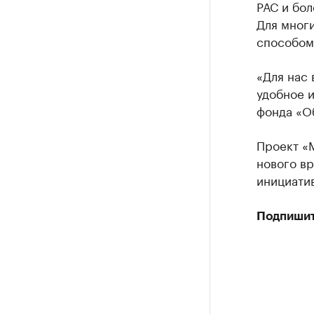
РАС и бол
Для мног
способом 
«Для нас 
удобное и
фонда «О
Проект «
нового вр
инициатив
Подпишит