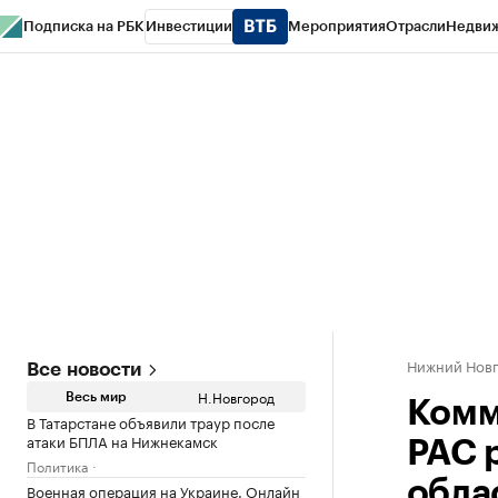
Подписка на РБК
Инвестиции
Мероприятия
Отрасли
Недви
РБК Курсы
РБК Life
Тренды
Визионеры
Национальные проекты
Горо
Газета
Спецпроекты СПб
Конференции СПб
Спецпроекты
Проверк
Нижний Нов
Все новости
Н.Новгород
Весь мир
Комм
В Татарстане объявили траур после
атаки БПЛА на Нижнекамск
РАС 
Политика
обла
Военная операция на Украине. Онлайн