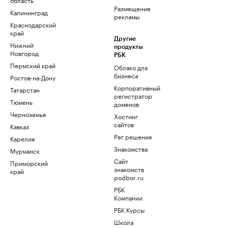
Размещение
Калининград
рекламы
Краснодарский
край
Другие
Нижний
продукты
Новгород
РБК
Пермский край
Облако для
бизнеса
Ростов-на-Дону
Корпоративный
Татарстан
регистратор
Тюмень
доменов
Черноземье
Хостинг
сайтов
Кавказ
Рег.решения
Карелия
Знакомства
Мурманск
Сайт
Приморский
знакомств
край
podbor.ru
РБК
Компании
РБК Курсы
Школа