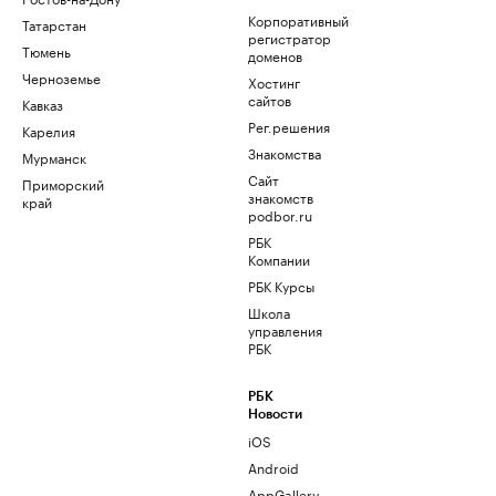
Корпоративный
Татарстан
регистратор
Тюмень
доменов
Черноземье
Хостинг
сайтов
Кавказ
Рег.решения
Карелия
Знакомства
Мурманск
Сайт
Приморский
знакомств
край
podbor.ru
РБК
Компании
РБК Курсы
Школа
управления
РБК
РБК
Новости
iOS
Android
AppGallery