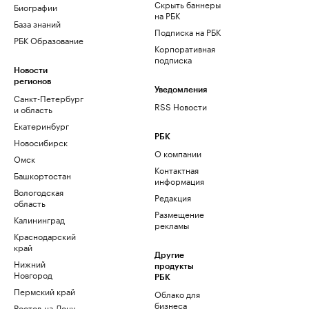
Скрыть баннеры
Биографии
на РБК
База знаний
Подписка на РБК
РБК Образование
Корпоративная
подписка
Новости
регионов
Уведомления
Санкт-Петербург
RSS Новости
и область
Екатеринбург
РБК
Новосибирск
О компании
Омск
Контактная
Башкортостан
информация
Вологодская
Редакция
область
Размещение
Калининград
рекламы
Краснодарский
край
Другие
Нижний
продукты
Новгород
РБК
Пермский край
Облако для
бизнеса
Ростов-на-Дону