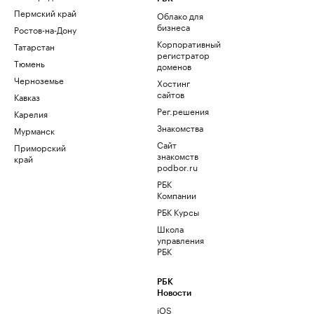
Пермский край
Облако для
бизнеса
Ростов-на-Дону
Корпоративный
Татарстан
регистратор
Тюмень
доменов
Черноземье
Хостинг
сайтов
Кавказ
Рег.решения
Карелия
Знакомства
Мурманск
Сайт
Приморский
знакомств
край
podbor.ru
РБК
Компании
РБК Курсы
Школа
управления
РБК
РБК
Новости
iOS