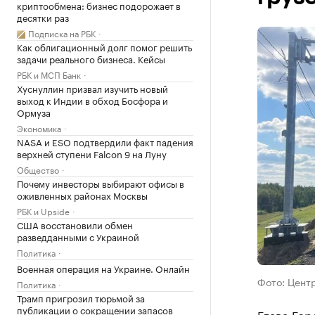
криптообмена: бизнес подорожает в
десятки раз
Подписка на РБК
Как облигационный долг помог решить
задачи реального бизнеса. Кейсы
РБК и МСП Банк
Хуснуллин призвал изучить новый
выход к Индии в обход Босфора и
Ормуза
Экономика
NASA и ESO подтвердили факт падения
верхней ступени Falcon 9 на Луну
Общество
Почему инвесторы выбирают офисы в
оживленных районах Москвы
РБК и Upside
США восстановили обмен
разведданными с Украиной
Политика
Военная операция на Украине. Онлайн
Фото: Цент
Политика
Трамп пригрозил тюрьмой за
публикации о сокращении запасов
Глава Гор