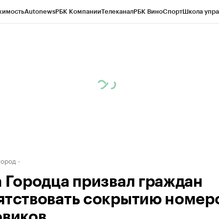
жимость
Autonews
РБК Компании
Телеканал
РБК Вино
Спорт
Школа упра
д
Стиль
Крипто
РБК Бизнес-среда
Дискуссионный клуб
Исследования
К
а контрагентов
Политика
Экономика
Бизнес
Технологии и медиа
Фина
город
а Городца призвал граждан
ятствовать сокрытию номер
овиков