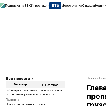
Подписка на РБК
Инвестиции
Мероприятия
Отрасли
Недви
РБК Курсы
РБК Life
Тренды
Визионеры
Национальные проекты
Горо
Газета
Спецпроекты СПб
Конференции СПб
Спецпроекты
Проверк
Нижний Нов
Все новости
Н.Новгород
Весь мир
Глав
В Самаре остановили транспорт из-за
объявления ракетной опасности
преп
Политика
Новый закон меняет рынок
груз