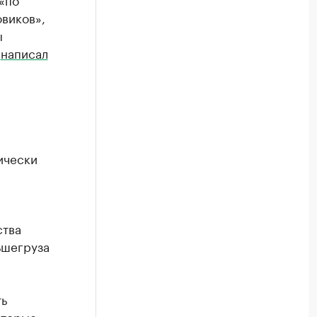
виков»,
ы
а
написал
ически
ства
ьшегруза
ть
оторые