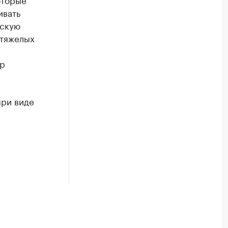
ивать
нскую
 тяжелых
др
при виде