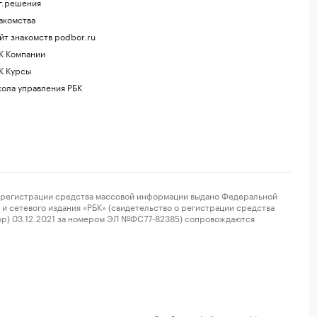
г.решения
акомства
йт знакомств podbor.ru
К Компании
К Курсы
ола управления РБК
регистрации средства массовой информации выдано Федеральной
и сетевого издания «РБК» (свидетельство о регистрации средства
ор) 03.12.2021 за номером ЭЛ №ФС77-82385) сопровождаются