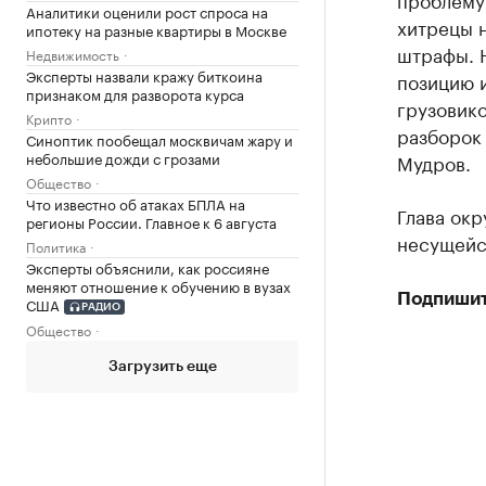
Аналитики оценили рост спроса на
хитрецы н
ипотеку на разные квартиры в Москве
штрафы. 
Недвижимость
Эксперты назвали кражу биткоина
позицию 
признаком для разворота курса
грузовико
Крипто
разборок
Синоптик пообещал москвичам жару и
небольшие дожди с грозами
Мудров.
Общество
Что известно об атаках БПЛА на
Глава окр
регионы России. Главное к 6 августа
несущейс
Политика
Эксперты объяснили, как россияне
меняют отношение к обучению в вузах
Подпишит
США
РАДИО
Общество
Загрузить еще