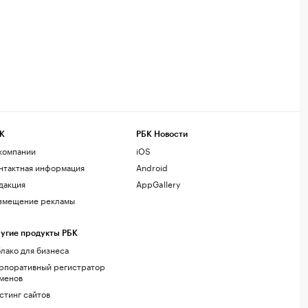
К
РБК Новости
компании
iOS
нтактная информация
Android
дакция
AppGallery
змещение рекламы
угие продукты РБК
лако для бизнеса
рпоративный регистратор
менов
стинг сайтов