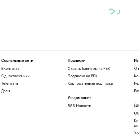
Социальные сети
Подписки
РБ
ВКонтакте
Скрыть баннеры на РБК
О 
Одноклассники
Подписка на РБК
Ко
Telegram
Корпоративная подписка
Ре
Дзен
Ра
Уведомления
RSS Новости
Др
Об
Ко
до
Хо