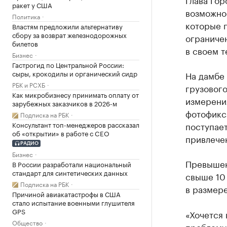
ракет у США
возможно
Политика
которые 
Властям предложили альтернативу
сбору за возврат железнодорожных
ограничен
билетов
в своем т
Бизнес
Гастрогид по Центральной России:
сыры, крокодилы и органический сидр
На дамбе 
РБК и РСХБ
грузового
Как микробизнесу принимать оплату от
измерени
зарубежных заказчиков в 2026-м
фотофикс
Подписка на РБК
Консультант топ-менеджеров рассказал
поступает
об «открытии» в работе с CEO
привлече
РАДИО
Бизнес
Превышен
В России разработали национальный
стандарт для синтетических данных
свыше 10
Подписка на РБК
в размере
Причиной авиакатастрофы в США
стало испытание военными глушителя
GPS
«Хочется 
Общество
проблему 