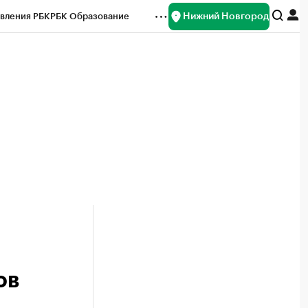
Нижний Новгород
вления РБК
РБК Образование
редитные рейтинги
Франшизы
нсы
Рынок наличной валюты
ов