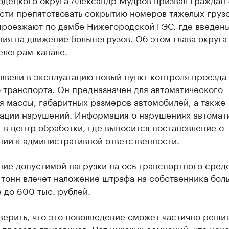
сти препятствовать сокрытию номеров тяжелых грузо
проезжают по дамбе Нижегородской ГЭС, где введен
ия на движение большегрузов. Об этом глава округ
елеграм-канале.
ввели в эксплуатацию новый пункт контроля проезда
 транспорта. Он предназначен для автоматического
я массы, габаритных размеров автомобилей, а также
ации нарушений. Информация о нарушениях автомат
 в центр обработки, где выносится постановление о
нии к административной ответственности.
ие допустимой нагрузки на ось транспортного сред
 тонн влечет наложение штрафа на собственника бол
 до 600 тыс. рублей.
верить, что это нововведение сможет частично реши
проезда грузовиков. Нет никаких сомнений, что нек