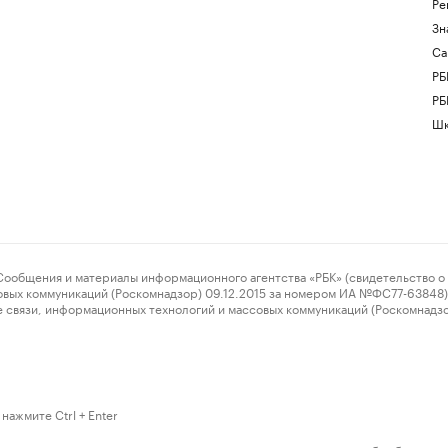
Ре
Зн
Са
РБ
РБ
Шк
ения и материалы информационного агентства «РБК» (свидетельство о 
овых коммуникаций (Роскомнадзор) 09.12.2015 за номером ИА №ФС77-63848) 
 связи, информационных технологий и массовых коммуникаций (Роскомнадз
нажмите Ctrl + Enter