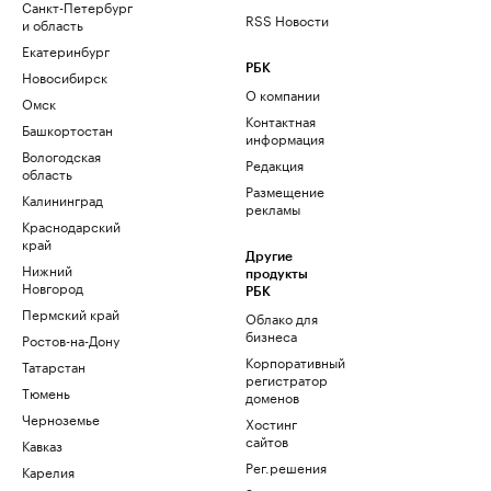
Санкт-Петербург
RSS Новости
и область
Екатеринбург
РБК
Новосибирск
О компании
Омск
Контактная
Башкортостан
информация
Вологодская
Редакция
область
Размещение
Калининград
рекламы
Краснодарский
край
Другие
Нижний
продукты
Новгород
РБК
Пермский край
Облако для
бизнеса
Ростов-на-Дону
Корпоративный
Татарстан
регистратор
Тюмень
доменов
Черноземье
Хостинг
сайтов
Кавказ
Рег.решения
Карелия