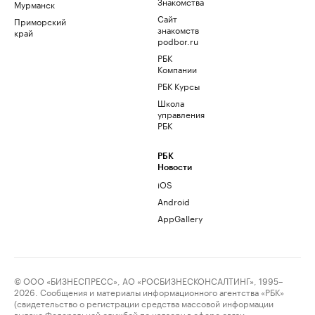
Знакомства
Мурманск
Сайт
Приморский
знакомств
край
podbor.ru
РБК
Компании
РБК Курсы
Школа
управления
РБК
РБК
Новости
iOS
Android
AppGallery
© ООО «БИЗНЕСПРЕСС», АО «РОСБИЗНЕСКОНСАЛТИНГ», 1995–
2026. Сообщения и материалы информационного агентства «РБК»
(свидетельство о регистрации средства массовой информации
выдано Федеральной службой по надзору в сфере связи,