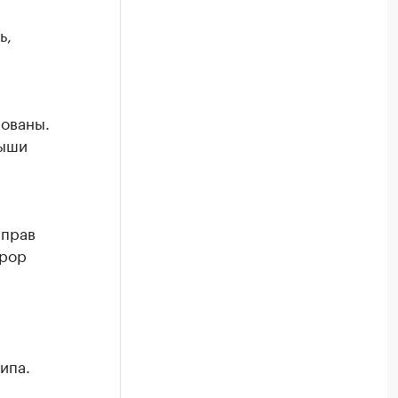
ь,
рованы.
рыши
 прав
урор
ипа.