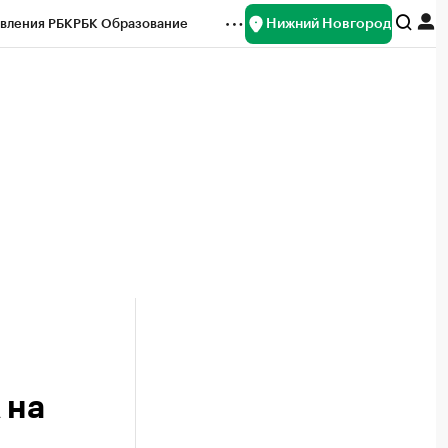
Нижний Новгород
вления РБК
РБК Образование
редитные рейтинги
Франшизы
нсы
Рынок наличной валюты
 на