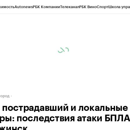
жимость
Autonews
РБК Компании
Телеканал
РБК Вино
Спорт
Школа упра
д
Стиль
Крипто
РБК Бизнес-среда
Дискуссионный клуб
Исследования
К
а контрагентов
Политика
Экономика
Бизнес
Технологии и медиа
Фина
город
 пострадавший и локальные
ры: последствия атаки БПЛА
жинск