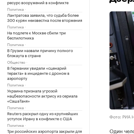
ресурс вооружений в конфликте
Политика
Лантратова заявила, что судьба более
300 курян неизвестна после вторжения
Политика
На подлете к Москве сбили три
беспилотника
Политика
В Грузии назвали причину полного
блэкаута в стране
Общество
В Германии увидели «сценарий
теракта» в инциденте с дроном в
аэропорту
Политика
Украина признала угрозой
нацбезопасности актрису из сериала
«СашаТаня»
Политика
Reuters раскрыл одну из крупнейших
Фото: РИА 
уступок Ирану в конфликте с США
Политика
Один чело
Три российских аэропорта закрыли для