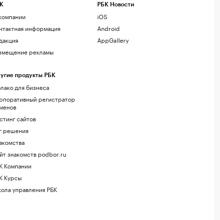
К
РБК Новости
компании
iOS
нтактная информация
Android
дакция
AppGallery
змещение рекламы
угие продукты РБК
лако для бизнеса
рпоративный регистратор
менов
стинг сайтов
г.решения
акомства
йт знакомств podbor.ru
К Компании
К Курсы
ола управления РБК