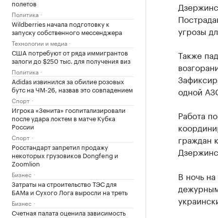
полетов
Дзержинс
Политика
Пострада
Wildberries начала подготовку к
угрозы дл
запуску собственного мессенджера
Технологии и медиа
США потребуют от ряда иммигрантов
Также па
залоги до $250 тыс. для получения виз
возгорани
Политика
Зафиксир
Adidas извинился за обилие розовых
бутс на ЧМ-26, назвав это совпадением
одной АЗ
Спорт
Игрока «Зенита» госпитализировали
Работа по
после удара локтем в матче Кубка
координи
России
Спорт
граждан 
Росстандарт запретил продажу
Дзержинс
некоторых грузовиков Dongfeng и
Zoomlion
Бизнес
В ночь на
Затраты на строительство ТЭС для
дежурным
БАМа и Сухого Лога выросли на треть
украински
Бизнес
Счетная палата оценила зависимость