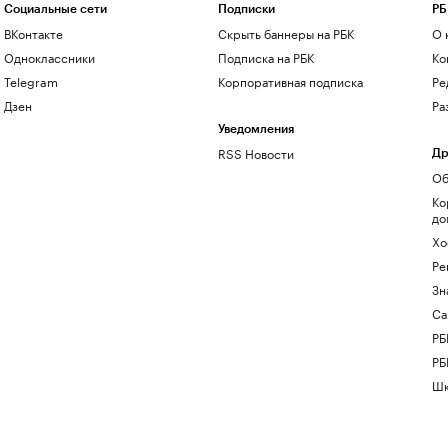
Социальные сети
Подписки
РБ
ВКонтакте
Скрыть баннеры на РБК
О 
Одноклассники
Подписка на РБК
Ко
Telegram
Корпоративная подписка
Ре
Дзен
Ра
Уведомления
RSS Новости
Др
Об
Ко
до
Хо
Ре
Зн
Са
РБ
РБ
Шк