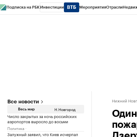
Подписка на РБК
Инвестиции
Мероприятия
Отрасли
Недви
РБК Курсы
РБК Life
Тренды
Визионеры
Национальные проекты
Горо
Газета
Спецпроекты СПб
Конференции СПб
Спецпроекты
Проверк
Нижний Нов
Все новости
Н.Новгород
Весь мир
Один
Число закрытых за ночь российских
аэропортов выросло до восьми
пожа
Политика
Залужный заявил, что Киев исчерпал
Дзер