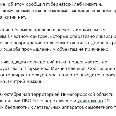
ке, об этом сообщил губернатор Глеб Никитин.
вшему оказывается необходимая медицинская помощ
я жизни нет.
дение обломков привело к нескольким локальным
ям в частном секторе, которые оперативно ликвиди
овано повреждение стеклопакетов жилых домов и к
С. Ущерба промышленным объектам не причинено.
 ликвидации последствий атаки продолжается, ее
рует глава Дзержинска Михаил Клинков. Соблюдение
контролирует прокуратура, на месте находится прок
ка Дмитрий Чижкин.
 6 октября над территорией Нижегородской области
и силами ПВО было перехвачено и
уничтожено
20
х беспилотных летательных аппаратов самолетного т